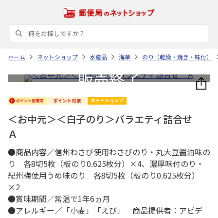
ホーム
ネットショップ
水産品
海草
のり（乾燥・焼き・味付）
＜お中元＞＜白子のり＞バラエティ詰合せ
Ａ
●商品内容／信州わさび使用わさびのり・丸大豆醤油味の
り 各8切5枚（板のり0.625枚分）×4、濃厚味付のり・
紀州梅使用うめ味のり 各8切5枚（板のり0.625枚分）
×2
●賞味期間／常温で1年6ヵ月
●アレルギー／「小麦」「えび」 商品提供者：アピデ