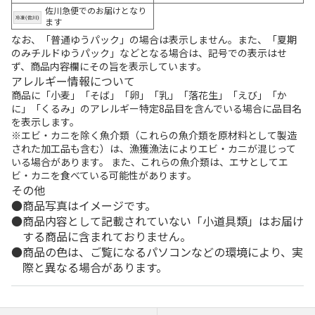
佐川急便でのお届けとなり
ます
なお、「普通ゆうパック」の場合は表示しません。また、「夏期
のみチルドゆうパック」などとなる場合は、記号での表示はせ
ず、商品内容欄にその旨を表示しています。
アレルギー情報について
商品に「小麦」「そば」「卵」「乳」「落花生」「えび」「か
に」「くるみ」のアレルギー特定8品目を含んでいる場合に品目名
を表示します。
※エビ・カニを除く魚介類（これらの魚介類を原材料として製造
された加工品も含む）は、漁獲漁法によりエビ・カニが混じって
いる場合があります。 また、これらの魚介類は、エサとしてエ
ビ・カニを食べている可能性があります。
その他
商品写真はイメージです。
商品内容として記載されていない「小道具類」はお届け
する商品に含まれておりません。
商品の色は、ご覧になるパソコンなどの環境により、実
際と異なる場合があります。