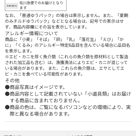
佐川急便でのお届けとなり
ます
なお、「普通ゆうパック」の場合は表示しません。また、「夏期
のみチルドゆうパック」などとなる場合は、記号での表示はせ
ず、商品内容欄にその旨を表示しています。
アレルギー情報について
商品に「小麦」「そば」「卵」「乳」「落花生」「えび」「か
に」「くるみ」のアレルギー特定8品目を含んでいる場合に品目名
を表示します。
※エビ・カニを除く魚介類（これらの魚介類を原材料として製造
された加工品も含む）は、漁獲漁法によりエビ・カニが混じって
いる場合があります。 また、これらの魚介類は、エサとしてエ
ビ・カニを食べている可能性があります。
その他
商品写真はイメージです。
商品内容として記載されていない「小道具類」はお届け
する商品に含まれておりません。
商品の色は、ご覧になるパソコンなどの環境により、実
際と異なる場合があります。