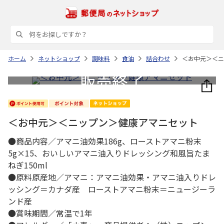
ホーム
ネットショップ
調味料
食油
詰合わせ
＜お中元＞＜ニ
＜お中元＞＜ニップン＞健康アマニセット
●商品内容／アマニ油効果186g、ローストアマニ粉末
5g×15、おいしいアマニ油入りドレッシング和風旨たま
ねぎ150ml
●原料原産地／アマニ：アマニ油効果・アマニ油入りドレ
ッシング＝カナダ産 ローストアマニ粉末＝ニュージーラ
ンド産
●賞味期間／常温で1年