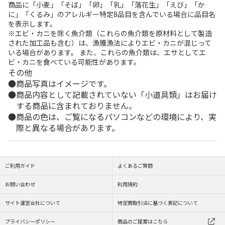
商品に「小麦」「そば」「卵」「乳」「落花生」「えび」「か
に」「くるみ」のアレルギー特定8品目を含んでいる場合に品目名
を表示します。
※エビ・カニを除く魚介類（これらの魚介類を原材料として製造
された加工品も含む）は、漁獲漁法によりエビ・カニが混じって
いる場合があります。 また、これらの魚介類は、エサとしてエ
ビ・カニを食べている可能性があります。
その他
商品写真はイメージです。
商品内容として記載されていない「小道具類」はお届け
する商品に含まれておりません。
商品の色は、ご覧になるパソコンなどの環境により、実
際と異なる場合があります。
ご利用ガイド
よくあるご質問
お問い合わせ
利用規約
サイト運営会社について
特定商取引法に基づく表記について
プライバシーポリシー
商品のご提案はこちら