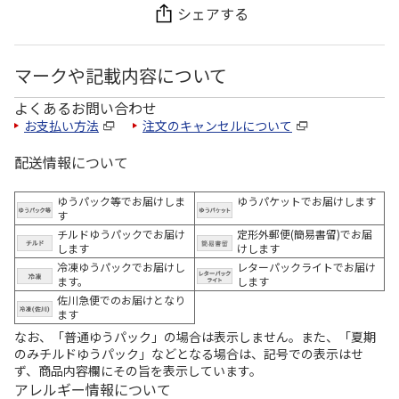
シェアする
マークや記載内容について
よくあるお問い合わせ
お支払い方法
注文のキャンセルについて
配送情報について
ゆうパック等でお届けしま
ゆうパケットでお届けします
す
チルドゆうパックでお届け
定形外郵便(簡易書留)でお届
します
けします
冷凍ゆうパックでお届けし
レターパックライトでお届け
ます。
します
佐川急便でのお届けとなり
ます
なお、「普通ゆうパック」の場合は表示しません。また、「夏期
のみチルドゆうパック」などとなる場合は、記号での表示はせ
ず、商品内容欄にその旨を表示しています。
アレルギー情報について