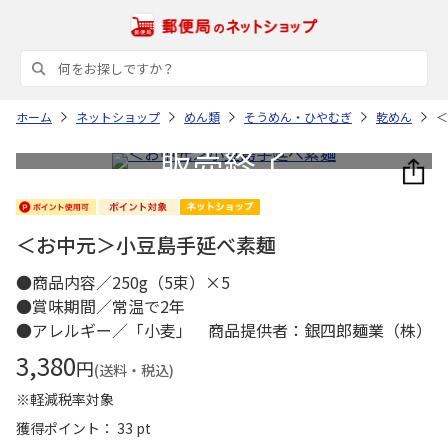
ホーム
ネットショップ
めん類
そうめん・ひやむぎ
乾めん
＜
＜お中元＞小豆島手延べ素麺
●商品内容／250g（5束）×5
●賞味期間／常温で2年
●アレルギー／「小麦」 商品提供者：銀四郎麺業（株）
3,380
円
(送料・税込)
※軽減税率対象
獲得ポイント： 33 pt