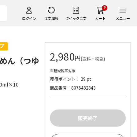
0
ログイン
注文履歴
クイック注文
カート
メニュー
2,980
円
めん（つゆ
(送料・税込)
※軽減税率対象
獲得ポイント： 29 pt
0ml×10
商品番号
8075482843