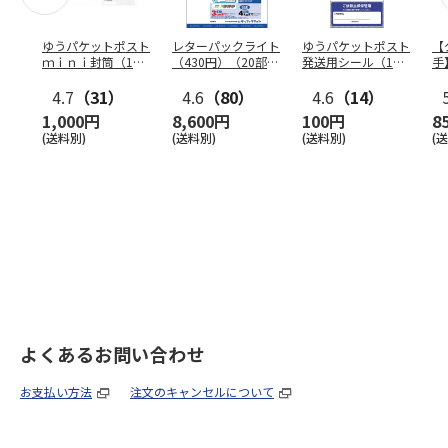
ゆうパケットポスト
レターパックライト
ゆうパケットポスト
【
ｍｉｎｉ封筒（1個
（430円）（20部セ
発送用シール（1個
手
（50枚）セット）
ット）
（20枚）セット）
ン
4.7
（31）
4.6
（80）
4.6
（14）
1,000円
8,600円
100円
8
(送料別)
(送料別)
(送料別)
(
よくあるお問い合わせ
お支払い方法
注文のキャンセルについて