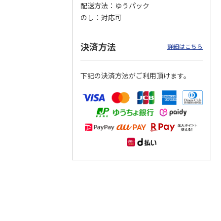
配送方法
ゆうパック
のし
対応可
つぶら
【グリーティング切
【グリーティング切
【のり式】110円普
ーズ
手】ハッピーグリー
手】グリーティング
通切手・千鳥（1シ
ティング（110円）
（シンプル）（110
ート100枚）
決済方法
詳細はこちら
1）
5.0
（2）
円
4.8
…
（11）
4.6
（7）
1,100円
5,500円
11,000円
(送料別)
(送料別)
(送料別)
下記の決済方法がご利用頂けます。