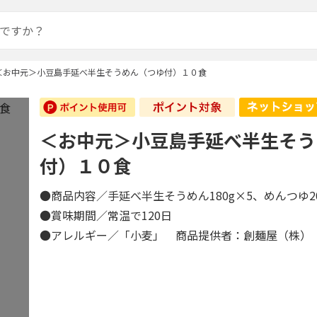
＜お中元＞小豆島手延べ半生そうめん（つゆ付）１０食
＜お中元＞小豆島手延べ半生そう
付）１０食
●商品内容／手延べ半生そうめん180g×5、めんつゆ2
●賞味期間／常温で120日
●アレルギー／「小麦」 商品提供者：創麺屋（株）