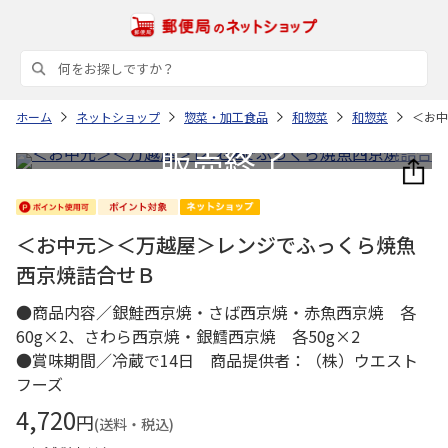
ホーム
ネットショップ
惣菜・加工食品
和惣菜
和惣菜
＜お中
＜お中元＞＜万越屋＞レンジでふっくら焼魚
西京焼詰合せＢ
●商品内容／銀鮭西京焼・さば西京焼・赤魚西京焼 各
60g×2、さわら西京焼・銀鱈西京焼 各50g×2
●賞味期間／冷蔵で14日 商品提供者：（株）ウエスト
フーズ
4,720
円
(送料・税込)