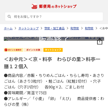
ホーム
ネットショップ
惣菜・加工食品
和惣菜
和惣菜
＜お中
＜お中元＞＜京・料亭 わらびの里＞料亭一
膳１２個入
●商品内容／赤飯・ちりめんごはん・ちらし寿司・あさり
ごはん（あさり3粒付）・鮭ごはん（紅鮭1切付）・穴子
ごはん（穴子1切付） 各90g×2、ごましお付
●賞味期間／常温で75日
●アレルギー／「小麦」「卵」「えび」 商品提供者：わ
らびの里（株）