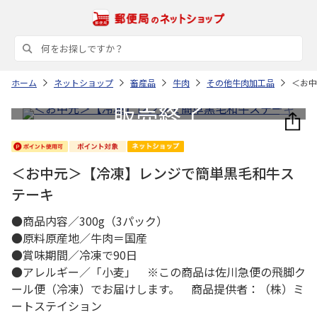
ホーム
ネットショップ
畜産品
牛肉
その他牛肉加工品
＜お中
＜お中元＞【冷凍】レンジで簡単黒毛和牛ス
テーキ
●商品内容／300g（3パック）
●原料原産地／牛肉＝国産
●賞味期間／冷凍で90日
●アレルギー／「小麦」 ※この商品は佐川急便の飛脚ク
ール便（冷凍）でお届けします。 商品提供者：（株）ミ
ートステイション