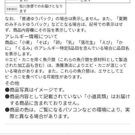
佐川急便でのお届けとなり
ます
なお、「普通ゆうパック」の場合は表示しません。また、「夏期
のみチルドゆうパック」などとなる場合は、記号での表示はせ
ず、商品内容欄にその旨を表示しています。
アレルギー情報について
商品に「小麦」「そば」「卵」「乳」「落花生」「えび」「か
に」「くるみ」のアレルギー特定8品目を含んでいる場合に品目名
を表示します。
※エビ・カニを除く魚介類（これらの魚介類を原材料として製造
された加工品も含む）は、漁獲漁法によりエビ・カニが混じって
いる場合があります。 また、これらの魚介類は、エサとしてエ
ビ・カニを食べている可能性があります。
その他
商品写真はイメージです。
商品内容として記載されていない「小道具類」はお届け
する商品に含まれておりません。
商品の色は、ご覧になるパソコンなどの環境により、実
際と異なる場合があります。