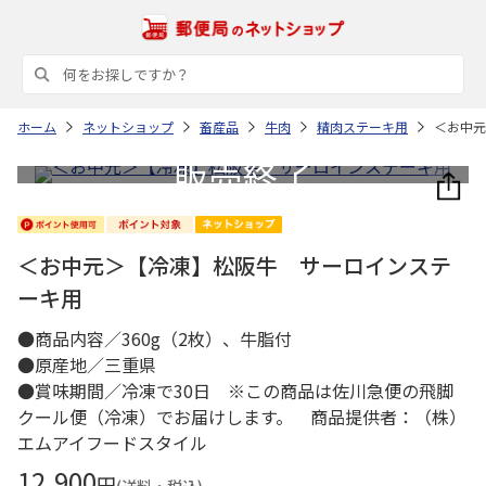
ホーム
ネットショップ
畜産品
牛肉
精肉ステーキ用
＜お中元
＜お中元＞【冷凍】松阪牛 サーロインステ
ーキ用
●商品内容／360g（2枚）、牛脂付
●原産地／三重県
●賞味期間／冷凍で30日 ※この商品は佐川急便の飛脚
クール便（冷凍）でお届けします。 商品提供者：（株）
エムアイフードスタイル
12,900
円