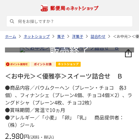
ホーム
ネットショップ
菓子
洋菓子
詰合わせ
＜お中元＞＜優
＜お中元＞＜優雅亭＞スイーツ詰合せ Ｂ
●商品内容／バウムクーヘン（プレーン・チョコ 各3
個）、フィナンシェ（プレーン4個、チョコ4個×2）、ラ
ングドシャ（プレーン4枚、チョコ2枚）
●賞味期間／常温で10ヵ月
●アレルギー／「小麦」「卵」「乳」 商品提供者：
（株）ジール
2,980
円
(送料・税込)