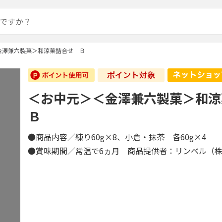
金澤兼六製菓＞和涼菓詰合せ Ｂ
＜お中元＞＜金澤兼六製菓＞和
Ｂ
●商品内容／練り60g×8、小倉・抹茶 各60g×4
●賞味期間／常温で6ヵ月 商品提供者：リンベル（