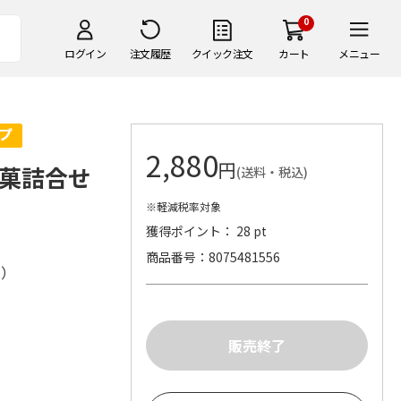
0
ログイン
注文履歴
クイック注文
カート
メニュー
2,880
円
涼菓詰合せ
(送料・税込)
※軽減税率対象
獲得ポイント： 28 pt
商品番号
8075481556
株）