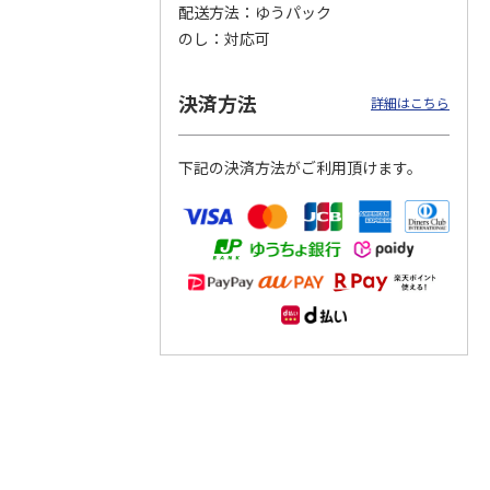
配送方法
ゆうパック
のし
対応可
つぶら
【グリーティング切
【グリーティング切
【のり式】110円普
ーズ
手】ハッピーグリー
手】グリーティング
通切手・千鳥（1シ
ティング（110円）
（シンプル）（110
ート100枚）
決済方法
詳細はこちら
1）
5.0
（2）
円
4.8
…
（11）
4.6
（7）
1,100円
5,500円
11,000円
(送料別)
(送料別)
(送料別)
下記の決済方法がご利用頂けます。