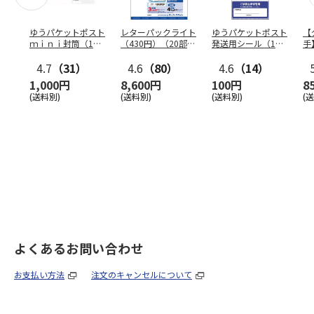
ゆうパケットポスト
レターパックライト
ゆうパケットポスト
【
ｍｉｎｉ封筒（1個
（430円）（20部セ
発送用シール（1個
手
（50枚）セット）
ット）
（20枚）セット）
ン
4.7
（31）
4.6
（80）
4.6
（14）
1,000円
8,600円
100円
8
(送料別)
(送料別)
(送料別)
(
よくあるお問い合わせ
お支払い方法
注文のキャンセルについて