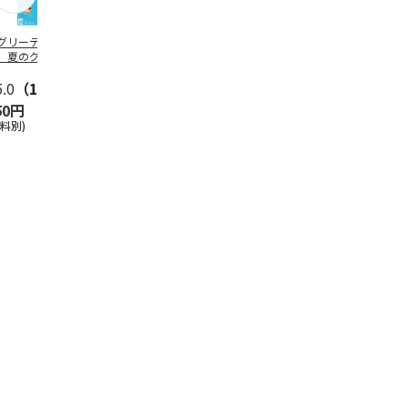
グリーティング切
【グリーティング切
レターパックプラス
＜お中元＞新
】夏のグリーティ
手】夏のグリーティ
（600円）（20部セ
なオールスタ
グ（85円）
ング（110円）
ット）
5.0
（10）
5.0
（17）
4.8
（24）
4.8
（19
50円
1,100円
12,000円
3,780円
送料別)
(送料別)
(送料別)
(送料・税込)