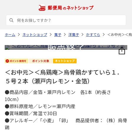
ホーム
ネットショップ
菓子
洋菓子
かすてら
＜お中元＞＜烏
＜お中元＞＜烏鶏庵＞烏骨鶏かすていら１．
５号２本（瀬戸内レモン・金箔）
●商品内容／金箔・瀬戸内レモン 各1本（約長さ
10cm）
●原料原産地／レモン＝瀬戸内産
●賞味期間／常温で30日
●アレルギー／「小麦」「卵」 商品提供者：（株）烏骨
鶏