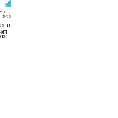
グリーティング切
【グリーティング切
レターパックプラス
＜お中元＞新
】夏のグリーティ
手】夏のグリーティ
（600円）（20部セ
なオールスタ
グ（85円）
ング（110円）
ット）
5.0
（10）
5.0
（17）
4.8
（24）
4.8
（19
50円
1,100円
12,000円
3,780円
送料別)
(送料別)
(送料別)
(送料・税込)