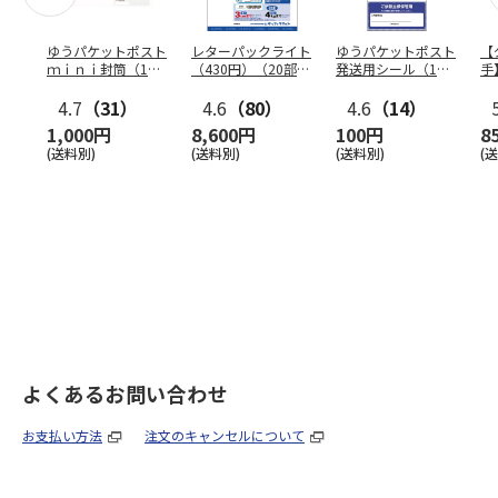
ゆうパケットポスト
レターパックライト
ゆうパケットポスト
【
ｍｉｎｉ封筒（1個
（430円）（20部セ
発送用シール（1個
手
（50枚）セット）
ット）
（20枚）セット）
ン
4.7
（31）
4.6
（80）
4.6
（14）
1,000円
8,600円
100円
8
(送料別)
(送料別)
(送料別)
(
よくあるお問い合わせ
お支払い方法
注文のキャンセルについて