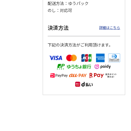
配送方法
ゆうパック
のし
対応可
つぶら
【グリーティング切
【グリーティング切
【のり式】110円普
ーズ
手】ハッピーグリー
手】グリーティング
通切手・千鳥（1シ
ティング（110円）
（シンプル）（110
ート100枚）
決済方法
詳細はこちら
1）
5.0
（2）
円
4.8
…
（11）
4.6
（7）
1,100円
5,500円
11,000円
(送料別)
(送料別)
(送料別)
下記の決済方法がご利用頂けます。