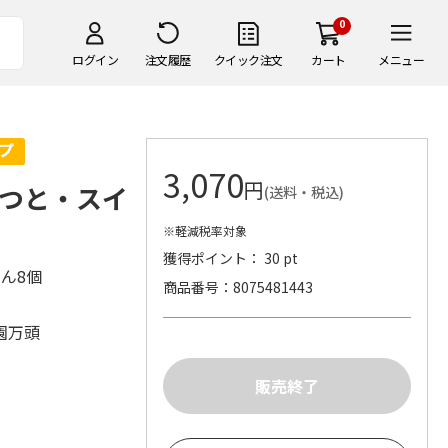
0
ログイン
注文履歴
クイック注文
カート
メニュー
3,070
円
つと・スイ
(送料・税込)
※軽減税率対象
獲得ポイント： 30 pt
あん8個
商品番号
8075481443
園万頭