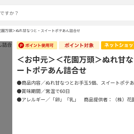
花園万頭＞ぬれ甘なつと・スイートポテあん詰合せ
＜お中元＞＜花園万頭＞ぬれ甘な
ートポテあん詰合せ
●商品内容／ぬれ甘なつとお手玉5個、スイートポテ
●賞味期間／常温で60日
●アレルギー／「卵」「乳」 商品提供者：（株）花