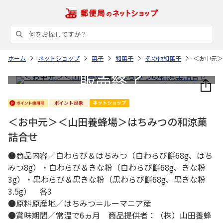
ホーム
ネットショップ
菓子
和菓子
その他和菓子
＜お中元＞
＜お中元＞＜山田養蜂場＞はちみつの和涼菓
詰合せ
●商品内容／白わらび＆はちみつ（白わらび餅68g、はち
みつ8g）・白わらび＆きな粉（白わらび餅68g、きな粉
3g）・黒わらび＆黒きな粉（黒わらび餅68g、黒きな粉
3.5g） 各3
●原料原産地／はちみつ＝ルーマニア産
●賞味期間／常温で6ヵ月 商品提供者：（株）山田養蜂