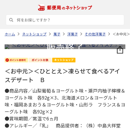
ホーム
ネットショップ
菓子
洋菓子
その他洋菓子
＜お中元＞
＜お中元＞＜ひととえ＞凍らせて食べるアイ
スデザート Ｂ
●商品内容／山梨葡萄＆ヨーグルト味・瀬戸内柚子檸檬＆
ヨーグルト味 各92g×3、北海道メロン＆ヨーグルト
味・福岡あまおう＆ヨーグルト味・山形ラ フランス＆ヨ
ーグルト味 各92g×2
●賞味期間／常温で6ヵ月
●アレルギー／「乳」 商品提供者：（株）中島大祥堂