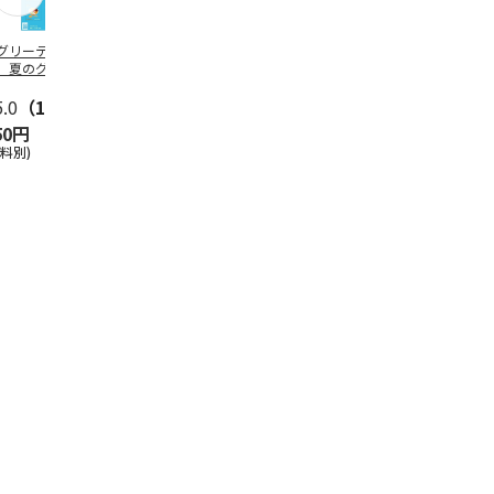
グリーティング切
【グリーティング切
レターパックプラス
＜お中元＞新
】夏のグリーティ
手】夏のグリーティ
（600円）（20部セ
なオールスタ
グ（85円）
ング（110円）
ット）
5.0
（10）
5.0
（17）
4.8
（24）
4.8
（19
50円
1,100円
12,000円
3,780円
送料別)
(送料別)
(送料別)
(送料・税込)