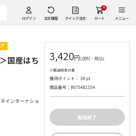
0
ログイン
注文履歴
クイック注文
カート
メニュー
3,420
円
＞国産はち
(送料・税込)
※軽減税率対象
獲得ポイント： 34 pt
商品番号
8075481154
ーネインターナショ