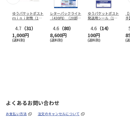
ゆうパケットポスト
レターパックライト
ゆうパケットポスト
【
ｍｉｎｉ封筒（1個
（430円）（20部セ
発送用シール（1個
手
（50枚）セット）
ット）
（20枚）セット）
ン
4.7
（31）
4.6
（80）
4.6
（14）
1,000円
8,600円
100円
8
(送料別)
(送料別)
(送料別)
(
よくあるお問い合わせ
お支払い方法
注文のキャンセルについて