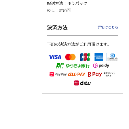
配送方法
ゆうパック
のし
対応可
つぶら
【グリーティング切
【グリーティング切
【のり式】110円普
ーズ
手】ハッピーグリー
手】グリーティング
通切手・千鳥（1シ
ティング（110円）
（シンプル）（110
ート100枚）
決済方法
詳細はこちら
1）
5.0
（2）
円
4.8
…
（11）
4.6
（7）
1,100円
5,500円
11,000円
(送料別)
(送料別)
(送料別)
下記の決済方法がご利用頂けます。