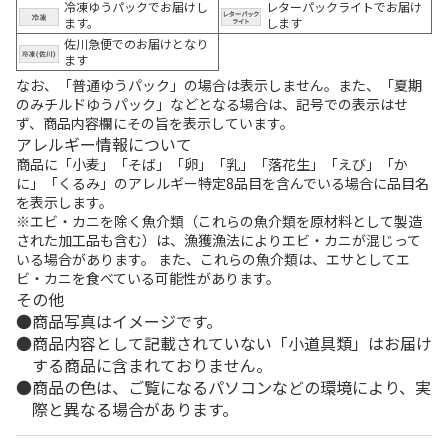
冷凍ゆうパックでお届けし
レターパックライトでお届け
ます。
します
佐川急便でのお届けとなり
ます
なお、「普通ゆうパック」の場合は表示しません。また、「夏期
のみチルドゆうパック」などとなる場合は、記号での表示はせ
ず、商品内容欄にその旨を表示しています。
アレルギー情報について
商品に「小麦」「そば」「卵」「乳」「落花生」「えび」「か
に」「くるみ」のアレルギー特定8品目を含んでいる場合に品目名
を表示します。
※エビ・カニを除く魚介類（これらの魚介類を原材料として製造
された加工品も含む）は、漁獲漁法によりエビ・カニが混じって
いる場合があります。 また、これらの魚介類は、エサとしてエ
ビ・カニを食べている可能性があります。
その他
商品写真はイメージです。
商品内容として記載されていない「小道具類」はお届け
する商品に含まれておりません。
商品の色は、ご覧になるパソコンなどの環境により、実
際と異なる場合があります。