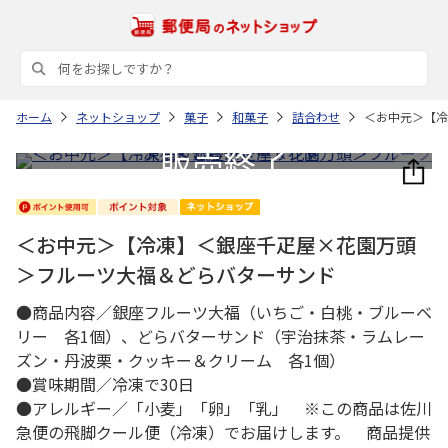
ホーム
ネットショップ
菓子
和菓子
詰合わせ
＜お中元＞【冷
＜お中元＞【冷凍】＜銀座千疋屋×花園万頭
＞フルーツ大福＆どらバターサンド
●商品内容／銀座フルーツ大福（いちご・白桃・ブルーベ
リー 各1個）、どらバターサンド（宇治抹茶・ラムレー
ズン・丹波栗・クッキー＆クリーム 各1個）
●賞味期間／冷凍で30日
●アレルギー／「小麦」「卵」「乳」 ※この商品は佐川
急便の飛脚クール便（冷凍）でお届けします。 商品提供