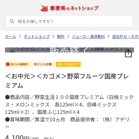
ホーム
ネットショップ
飲料
ジュース・清涼飲料
詰合わせ・その
＜お中元＞＜カゴメ＞野菜フルーツ国産プレ
ミアム
●商品内容／野菜生活１００国産プレミアム（白桃ミック
ス・メロンミックス 各125ml×4、巨峰ミックス
125ml×2）、国産ふじ125ml×4
●賞味期間／常温で10ヵ月 商品提供者：（株）アデリ
ー
4,100
円