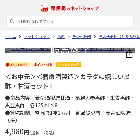
ホーム
ネットショップ
飲料
その他飲料
その他飲料（もろみ酢な
＜お中元＞＜養命酒製造＞カラダに嬉しい黒
酢・甘酒セットＬ
●商品内容／養命酒製造甘酒・高麗人参黒酢・生姜黒酢・
黒豆黒酢 各125ml×8
●賞味期間／常温で1年1ヵ月 商品提供者：養命酒製造
（株）
4,980
円
(送料・税込)