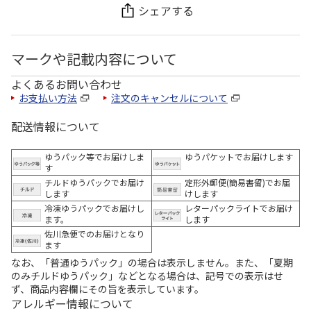
シェアする
マークや記載内容について
よくあるお問い合わせ
お支払い方法
注文のキャンセルについて
配送情報について
ゆうパック等でお届けしま
ゆうパケットでお届けします
す
チルドゆうパックでお届け
定形外郵便(簡易書留)でお届
します
けします
冷凍ゆうパックでお届けし
レターパックライトでお届け
ます。
します
佐川急便でのお届けとなり
ます
なお、「普通ゆうパック」の場合は表示しません。また、「夏期
のみチルドゆうパック」などとなる場合は、記号での表示はせ
ず、商品内容欄にその旨を表示しています。
アレルギー情報について