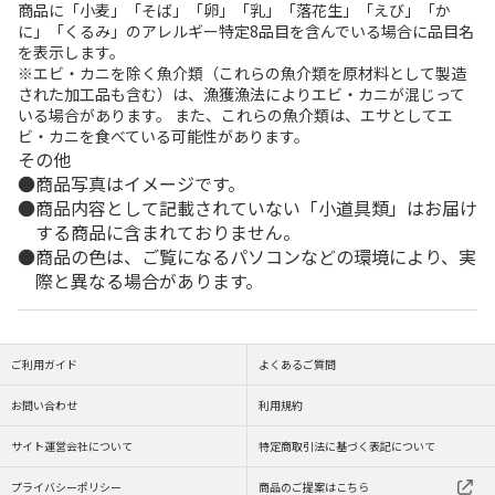
商品に「小麦」「そば」「卵」「乳」「落花生」「えび」「か
に」「くるみ」のアレルギー特定8品目を含んでいる場合に品目名
を表示します。
※エビ・カニを除く魚介類（これらの魚介類を原材料として製造
された加工品も含む）は、漁獲漁法によりエビ・カニが混じって
いる場合があります。 また、これらの魚介類は、エサとしてエ
ビ・カニを食べている可能性があります。
その他
商品写真はイメージです。
商品内容として記載されていない「小道具類」はお届け
する商品に含まれておりません。
商品の色は、ご覧になるパソコンなどの環境により、実
際と異なる場合があります。
ご利用ガイド
よくあるご質問
お問い合わせ
利用規約
サイト運営会社について
特定商取引法に基づく表記について
プライバシーポリシー
商品のご提案はこちら