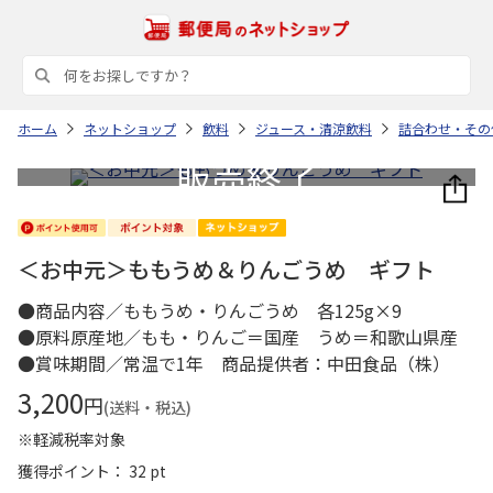
ホーム
ネットショップ
飲料
ジュース・清涼飲料
詰合わせ・その
＜お中元＞ももうめ＆りんごうめ ギフト
●商品内容／ももうめ・りんごうめ 各125g×9
●原料原産地／もも・りんご＝国産 うめ＝和歌山県産
●賞味期間／常温で1年 商品提供者：中田食品（株）
3,200
円
(送料・税込)
※軽減税率対象
獲得ポイント： 32 pt