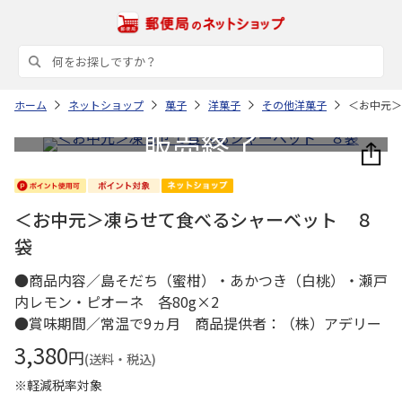
ホーム
ネットショップ
菓子
洋菓子
その他洋菓子
＜お中元＞
＜お中元＞凍らせて食べるシャーベット ８
袋
●商品内容／島そだち（蜜柑）・あかつき（白桃）・瀬戸
内レモン・ピオーネ 各80g×2
●賞味期間／常温で9ヵ月 商品提供者：（株）アデリー
3,380
円
(送料・税込)
※軽減税率対象