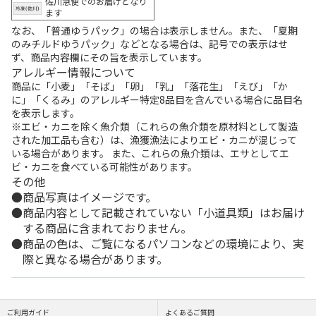
佐川急便でのお届けとなり
ます
なお、「普通ゆうパック」の場合は表示しません。また、「夏期
のみチルドゆうパック」などとなる場合は、記号での表示はせ
ず、商品内容欄にその旨を表示しています。
アレルギー情報について
商品に「小麦」「そば」「卵」「乳」「落花生」「えび」「か
に」「くるみ」のアレルギー特定8品目を含んでいる場合に品目名
を表示します。
※エビ・カニを除く魚介類（これらの魚介類を原材料として製造
された加工品も含む）は、漁獲漁法によりエビ・カニが混じって
いる場合があります。 また、これらの魚介類は、エサとしてエ
ビ・カニを食べている可能性があります。
その他
商品写真はイメージです。
商品内容として記載されていない「小道具類」はお届け
する商品に含まれておりません。
商品の色は、ご覧になるパソコンなどの環境により、実
際と異なる場合があります。
ご利用ガイド
よくあるご質問