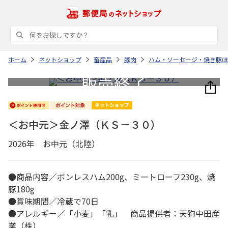
ホーム
ネットショップ
畜産品
豚肉
ハム・ソーセージ・焼き豚ほ
＜お中元＞金ノ澤（ＫＳ－３０）
2026年 お中元（北陸）
●商品内容／ボンレスハム200g、ミートローフ230g、焼
豚180g
●賞味期間／冷蔵で70日
●アレルギー／「小麦」「乳」 商品提供者：天狗中田産
業（株）