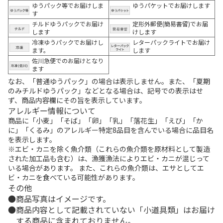
ゆうパック等でお届けしま
ゆうパケットでお届けします
す
チルドゆうパックでお届け
定形外郵便(簡易書留)でお届
します
けします
冷凍ゆうパックでお届けし
レターパックライトでお届け
ます。
します
佐川急便でのお届けとなり
ます
なお、「普通ゆうパック」の場合は表示しません。また、「夏期
のみチルドゆうパック」などとなる場合は、記号での表示はせ
ず、商品内容欄にその旨を表示しています。
アレルギー情報について
商品に「小麦」「そば」「卵」「乳」「落花生」「えび」「か
に」「くるみ」のアレルギー特定8品目を含んでいる場合に品目名
を表示します。
※エビ・カニを除く魚介類（これらの魚介類を原材料として製造
された加工品も含む）は、漁獲漁法によりエビ・カニが混じって
いる場合があります。 また、これらの魚介類は、エサとしてエ
ビ・カニを食べている可能性があります。
その他
商品写真はイメージです。
商品内容として記載されていない「小道具類」はお届け
する商品に含まれておりません。