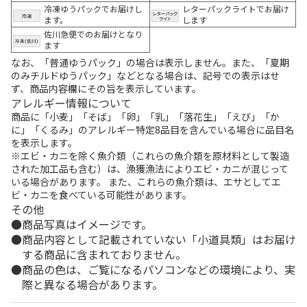
冷凍ゆうパックでお届けし
レターパックライトでお届け
ます。
します
佐川急便でのお届けとなり
ます
なお、「普通ゆうパック」の場合は表示しません。また、「夏期
のみチルドゆうパック」などとなる場合は、記号での表示はせ
ず、商品内容欄にその旨を表示しています。
アレルギー情報について
商品に「小麦」「そば」「卵」「乳」「落花生」「えび」「か
に」「くるみ」のアレルギー特定8品目を含んでいる場合に品目名
を表示します。
※エビ・カニを除く魚介類（これらの魚介類を原材料として製造
された加工品も含む）は、漁獲漁法によりエビ・カニが混じって
いる場合があります。 また、これらの魚介類は、エサとしてエ
ビ・カニを食べている可能性があります。
その他
商品写真はイメージです。
商品内容として記載されていない「小道具類」はお届け
する商品に含まれておりません。
商品の色は、ご覧になるパソコンなどの環境により、実
際と異なる場合があります。