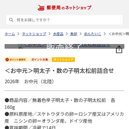
ホーム
ネットショップ
水産品
魚卵
めんたいこ
＜お中元＞明
＜お中元＞明太子・数の子明太松前詰合せ
2026年 お中元（北陸）
●商品内容／無着色辛子明太子・数の子明太松前 各
160g
●原料原産地／スケトウダラの卵＝ロシア産又はアメリカ
産 ニシンの卵＝オランダ産、ドイツ産他
●賞味期間／冷蔵で14日