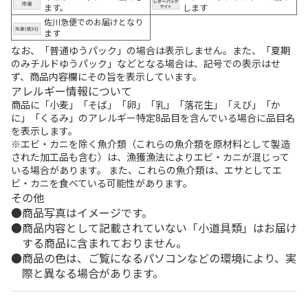
ます。
します
佐川急便でのお届けとなり
ます
なお、「普通ゆうパック」の場合は表示しません。また、「夏期
のみチルドゆうパック」などとなる場合は、記号での表示はせ
ず、商品内容欄にその旨を表示しています。
アレルギー情報について
商品に「小麦」「そば」「卵」「乳」「落花生」「えび」「か
に」「くるみ」のアレルギー特定8品目を含んでいる場合に品目名
を表示します。
※エビ・カニを除く魚介類（これらの魚介類を原材料として製造
された加工品も含む）は、漁獲漁法によりエビ・カニが混じって
いる場合があります。 また、これらの魚介類は、エサとしてエ
ビ・カニを食べている可能性があります。
その他
商品写真はイメージです。
商品内容として記載されていない「小道具類」はお届け
する商品に含まれておりません。
商品の色は、ご覧になるパソコンなどの環境により、実
際と異なる場合があります。