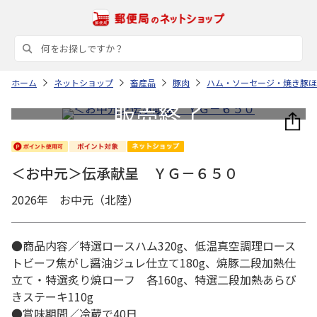
ホーム
ネットショップ
畜産品
豚肉
ハム・ソーセージ・焼き豚ほ
＜お中元＞伝承献呈 ＹＧ－６５０
2026年 お中元（北陸）
●商品内容／特選ロースハム320g、低温真空調理ロース
トビーフ焦がし醤油ジュレ仕立て180g、焼豚二段加熱仕
立て・特選炙り焼ローフ 各160g、特選二段加熱あらび
きステーキ110g
●賞味期間／冷蔵で40日