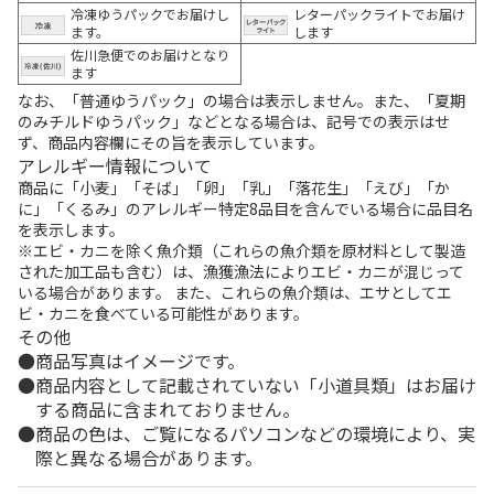
冷凍ゆうパックでお届けし
レターパックライトでお届け
ます。
します
佐川急便でのお届けとなり
ます
なお、「普通ゆうパック」の場合は表示しません。また、「夏期
のみチルドゆうパック」などとなる場合は、記号での表示はせ
ず、商品内容欄にその旨を表示しています。
アレルギー情報について
商品に「小麦」「そば」「卵」「乳」「落花生」「えび」「か
に」「くるみ」のアレルギー特定8品目を含んでいる場合に品目名
を表示します。
※エビ・カニを除く魚介類（これらの魚介類を原材料として製造
された加工品も含む）は、漁獲漁法によりエビ・カニが混じって
いる場合があります。 また、これらの魚介類は、エサとしてエ
ビ・カニを食べている可能性があります。
その他
商品写真はイメージです。
商品内容として記載されていない「小道具類」はお届け
する商品に含まれておりません。
商品の色は、ご覧になるパソコンなどの環境により、実
際と異なる場合があります。