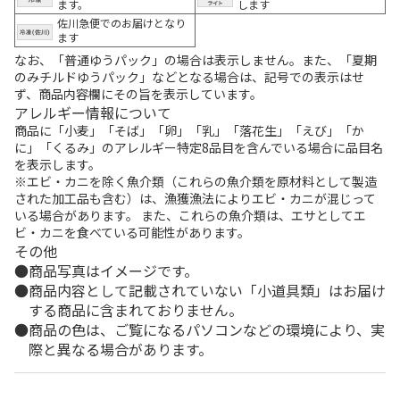
ます。
します
佐川急便でのお届けとなり
ます
なお、「普通ゆうパック」の場合は表示しません。また、「夏期
のみチルドゆうパック」などとなる場合は、記号での表示はせ
ず、商品内容欄にその旨を表示しています。
アレルギー情報について
商品に「小麦」「そば」「卵」「乳」「落花生」「えび」「か
に」「くるみ」のアレルギー特定8品目を含んでいる場合に品目名
を表示します。
※エビ・カニを除く魚介類（これらの魚介類を原材料として製造
された加工品も含む）は、漁獲漁法によりエビ・カニが混じって
いる場合があります。 また、これらの魚介類は、エサとしてエ
ビ・カニを食べている可能性があります。
その他
商品写真はイメージです。
商品内容として記載されていない「小道具類」はお届け
する商品に含まれておりません。
商品の色は、ご覧になるパソコンなどの環境により、実
際と異なる場合があります。