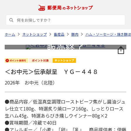
ホーム
ネットショップ
畜産品
豚肉
ハム・ソーセージ・焼き豚ほ
＜お中元＞伝承献呈 ＹＧ－４４８
2026年 お中元（北陸）
●商品内容／低温真空調理ローストビーフ焦がし醤油ジュ
レ仕立て180g、特選炙り焼ローフ160g、しっとりロース
生ハム45g、特選あらびき燻しウインナー80g×2
●賞味期間／冷蔵で40日
●アレルギー／「小麦」「卵」「乳」 商品提供者：伊藤