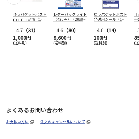
ゆうパケットポスト
レターパックライト
ゆうパケットポスト
【
ｍｉｎｉ封筒（1個
（430円）（20部セ
発送用シール（1個
手
（50枚）セット）
ット）
（20枚）セット）
ン
4.7
（31）
4.6
（80）
4.6
（14）
1,000円
8,600円
100円
8
(送料別)
(送料別)
(送料別)
(
よくあるお問い合わせ
お支払い方法
注文のキャンセルについて