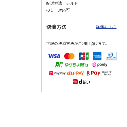
配送方法
チルド
のし
対応可
つぶら
【グリーティング切
【グリーティング切
【のり式】110円普
ーズ
手】ハッピーグリー
手】グリーティング
通切手・千鳥（1シ
ティング（110円）
（シンプル）（110
ート100枚）
決済方法
詳細はこちら
1）
5.0
（2）
円
4.8
…
（11）
4.6
（7）
1,100円
5,500円
11,000円
(送料別)
(送料別)
(送料別)
下記の決済方法がご利用頂けます。