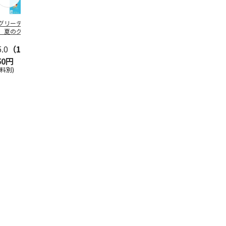
グリーティング切
【グリーティング切
レターパックプラス
＜お中元＞新
】夏のグリーティ
手】夏のグリーティ
（600円）（20部セ
なオールスタ
グ（85円）
ング（110円）
ット）
5.0
（10）
5.0
（17）
4.8
（24）
4.8
（19
50円
1,100円
12,000円
3,780円
送料別)
(送料別)
(送料別)
(送料・税込)