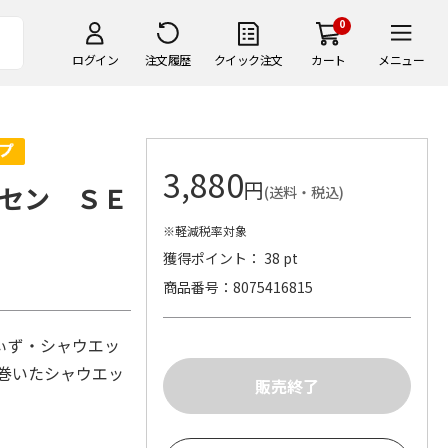
0
ログイン
注文履歴
クイック注文
カート
メニュー
3,880
円
セン ＳＥ
(送料・税込)
※軽減税率対象
獲得ポイント： 38 pt
商品番号
8075416815
ぃず・シャウエッ
る巻いたシャウエッ