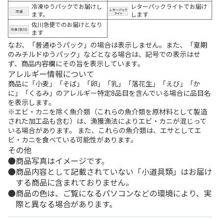
冷凍ゆうパックでお届けし
レターパックライトでお届け
ます。
します
佐川急便でのお届けとなり
ます
なお、「普通ゆうパック」の場合は表示しません。また、「夏期
のみチルドゆうパック」などとなる場合は、記号での表示はせ
ず、商品内容欄にその旨を表示しています。
アレルギー情報について
商品に「小麦」「そば」「卵」「乳」「落花生」「えび」「か
に」「くるみ」のアレルギー特定8品目を含んでいる場合に品目名
を表示します。
※エビ・カニを除く魚介類（これらの魚介類を原材料として製造
された加工品も含む）は、漁獲漁法によりエビ・カニが混じって
いる場合があります。 また、これらの魚介類は、エサとしてエ
ビ・カニを食べている可能性があります。
その他
商品写真はイメージです。
商品内容として記載されていない「小道具類」はお届け
する商品に含まれておりません。
商品の色は、ご覧になるパソコンなどの環境により、実
際と異なる場合があります。