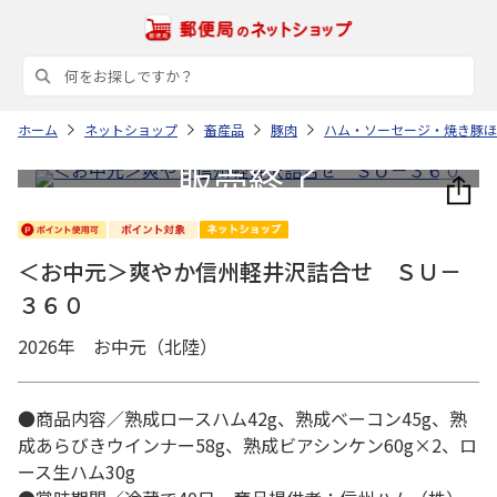
ホーム
ネットショップ
畜産品
豚肉
ハム・ソーセージ・焼き豚ほ
＜お中元＞爽やか信州軽井沢詰合せ ＳＵ－
３６０
2026年 お中元（北陸）
●商品内容／熟成ロースハム42g、熟成ベーコン45g、熟
成あらびきウインナー58g、熟成ビアシンケン60g×2、ロ
ース生ハム30g