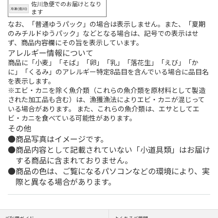
佐川急便でのお届けとなり
ます
なお、「普通ゆうパック」の場合は表示しません。また、「夏期
のみチルドゆうパック」などとなる場合は、記号での表示はせ
ず、商品内容欄にその旨を表示しています。
アレルギー情報について
商品に「小麦」「そば」「卵」「乳」「落花生」「えび」「か
に」「くるみ」のアレルギー特定8品目を含んでいる場合に品目名
を表示します。
※エビ・カニを除く魚介類（これらの魚介類を原材料として製造
された加工品も含む）は、漁獲漁法によりエビ・カニが混じって
いる場合があります。 また、これらの魚介類は、エサとしてエ
ビ・カニを食べている可能性があります。
その他
商品写真はイメージです。
商品内容として記載されていない「小道具類」はお届け
する商品に含まれておりません。
商品の色は、ご覧になるパソコンなどの環境により、実
際と異なる場合があります。