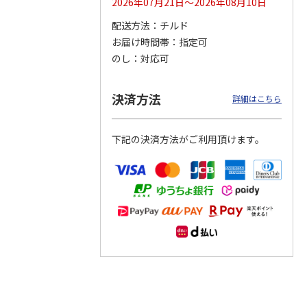
2026年07月21日～2026年08月10日
配送方法
チルド
つぶら
【グリーティング切
【グリーティング切
【のり式】110円普
お届け時間帯
指定可
ーズ
手】ハッピーグリー
手】グリーティング
通切手・千鳥（1シ
ティング（110円）
（シンプル）（110
ート100枚）
のし
対応可
1）
5.0
（2）
円
4.8
…
（11）
4.6
（7）
1,100円
5,500円
11,000円
(送料別)
(送料別)
(送料別)
決済方法
詳細はこちら
下記の決済方法がご利用頂けます。