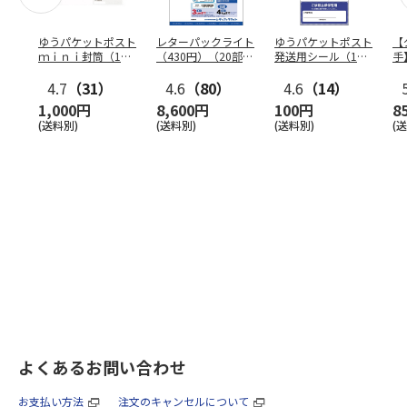
ゆうパケットポスト
レターパックライト
ゆうパケットポスト
【
ｍｉｎｉ封筒（1個
（430円）（20部セ
発送用シール（1個
手
（50枚）セット）
ット）
（20枚）セット）
ン
4.7
（31）
4.6
（80）
4.6
（14）
1,000円
8,600円
100円
8
(送料別)
(送料別)
(送料別)
(
よくあるお問い合わせ
お支払い方法
注文のキャンセルについて