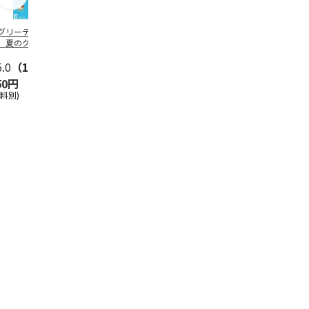
グリーティング切
【グリーティング切
レターパックプラス
＜お中元＞新
】夏のグリーティ
手】夏のグリーティ
（600円）（20部セ
なオールスタ
グ（85円）
ング（110円）
ット）
5.0
（10）
5.0
（17）
4.8
（24）
4.8
（19
50円
1,100円
12,000円
3,780円
送料別)
(送料別)
(送料別)
(送料・税込)