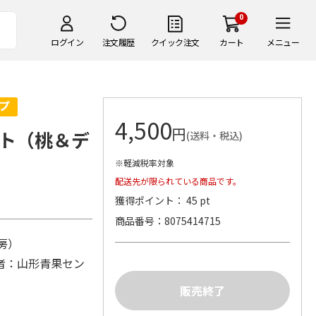
0
ログイン
注文履歴
クイック注文
カート
メニュー
4,500
円
ト（桃＆デ
(送料・税込)
※軽減税率対象
配送先が限られている商品です。
獲得ポイント： 45 pt
商品番号
8075414715
：4房）
者：山形青果セン