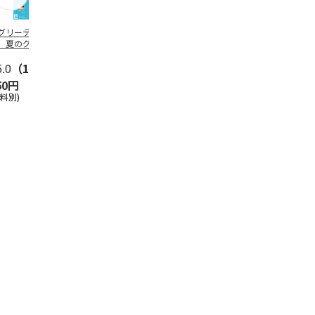
グリーティング切
【グリーティング切
レターパックプラス
＜お中元＞新
】夏のグリーティ
手】夏のグリーティ
（600円）（20部セ
なオールスタ
グ（85円）
ング（110円）
ット）
5.0
（10）
5.0
（17）
4.8
（24）
4.8
（19
50円
1,100円
12,000円
3,780円
送料別)
(送料別)
(送料別)
(送料・税込)