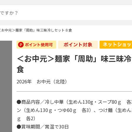
＜お中元＞麺家「周助」味三昧冷しセット８食
＜お中元＞麺家「周助」味三昧冷
食
2026年 お中元（北陸）
●商品内容／冷し中華（生めん130g・スープ80ｇ 
ン（生めん130ｇ・つゆ60ｇ 各3）、つけ麺（生めん1
ｇ 各2）
●賞味期間／常温で30日