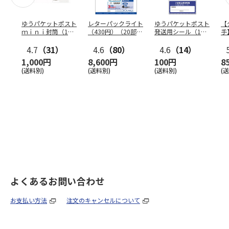
ゆうパケットポスト
レターパックライト
ゆうパケットポスト
【
ｍｉｎｉ封筒（1個
（430円）（20部セ
発送用シール（1個
手
（50枚）セット）
ット）
（20枚）セット）
ン
4.7
（31）
4.6
（80）
4.6
（14）
1,000円
8,600円
100円
8
(送料別)
(送料別)
(送料別)
(
よくあるお問い合わせ
お支払い方法
注文のキャンセルについて