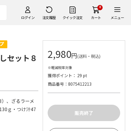
0
ログイン
注文履歴
クイック注文
カート
メニュー
2,980
円
しセット８
(送料・税込)
※軽減税率対象
獲得ポイント： 29 pt
商品番号
8075412213
各3）、ざるラーメ
30ｇ・つけ汁47