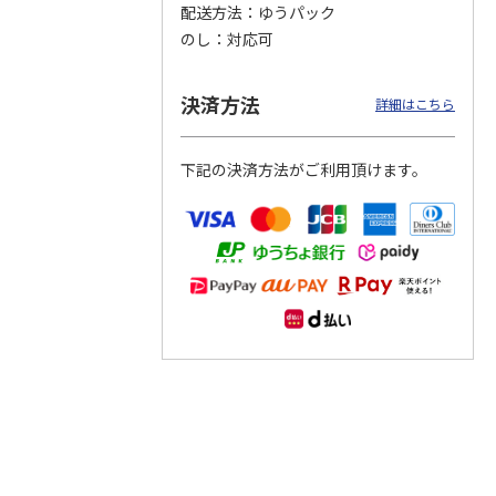
配送方法
ゆうパック
のし
対応可
つぶら
【グリーティング切
【グリーティング切
【のり式】110円普
ーズ
手】ハッピーグリー
手】グリーティング
通切手・千鳥（1シ
ティング（110円）
（シンプル）（110
ート100枚）
決済方法
詳細はこちら
1）
5.0
（2）
円
4.8
…
（11）
4.6
（7）
1,100円
5,500円
11,000円
(送料別)
(送料別)
(送料別)
下記の決済方法がご利用頂けます。