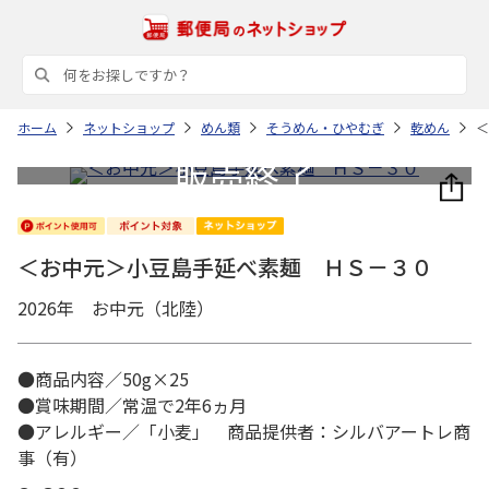
ホーム
ネットショップ
めん類
そうめん・ひやむぎ
乾めん
＜
＜お中元＞小豆島手延べ素麺 ＨＳ－３０
2026年 お中元（北陸）
●商品内容／50g×25
●賞味期間／常温で2年6ヵ月
●アレルギー／「小麦」 商品提供者：シルバアートレ商
事（有）