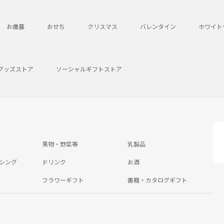
お歳暮
おせち
クリスマス
バレンタイン
ホワイト
グッズストア
ソーシャルギフトストア
果物・野菜等
乳製品
シング
ドリンク
お酒
フラワーギフト
書籍・カタログギフト