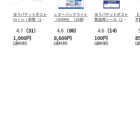
ゆうパケットポスト
レターパックライト
ゆうパケットポスト
【
ｍｉｎｉ封筒（1個
（430円）（20部セ
発送用シール（1個
手
（50枚）セット）
ット）
（20枚）セット）
ン
4.7
（31）
4.6
（80）
4.6
（14）
1,000円
8,600円
100円
8
(送料別)
(送料別)
(送料別)
(