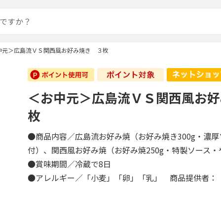
中元＞広島流ＶＳ関西風お好み焼き ３枚
＜お中元＞広島流ＶＳ関西風お好
枚
●商品内容／広島流お好み焼（お好み焼き300g・濃
付）、関西風お好み焼（お好み焼250g・特製ソース
●賞味期間／冷蔵で8日
●アレルギー／「小麦」「卵」「乳」 商品提供者：