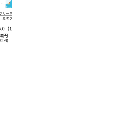
グリーティング切
【グリーティング切
レターパックプラス
＜お中元＞新
】夏のグリーティ
手】夏のグリーティ
（600円）（20部セ
なオールスタ
グ（85円）
ング（110円）
ット）
5.0
（10）
5.0
（17）
4.8
（24）
4.8
（19
50円
1,100円
12,000円
3,780円
送料別)
(送料別)
(送料別)
(送料・税込)