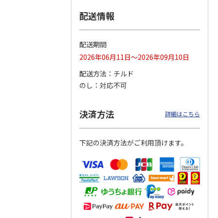
配送情報
つぶら
【グリーティング切
【グリーティング切
【のり式】110円普
ーズ
手】ハッピーグリー
手】グリーティング
通切手・千鳥（1シ
ティング（110円）
（シンプル）（110
ート100枚）
配送期間
1）
5.0
（2）
円
4.8
…
（11）
4.6
（7）
2026年06月11日～2026年09月10日
1,100円
5,500円
11,000円
(送料別)
(送料別)
(送料別)
配送方法
チルド
のし
対応不可
決済方法
詳細はこちら
下記の決済方法がご利用頂けます。