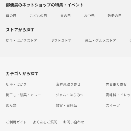
郵便局のネットショップの特集・イベント
母の日
こどもの日
父の日
お中元
敬老の日
ストアから探す
切手・はがきストア
ギフトストア
食品・グルメストア
カテゴリから探す
切手・はがき
海鮮お取り寄せ
肉お取り寄せ
梅干し・惣菜・カレー
ジャム・はちみつ
調味料・ドレッ
めん類
雑貨・日用品
スイーツ
ご利用ガイド
よくあるご質問
お問い合わせ