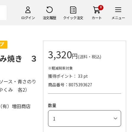
0
ログイン
注文履歴
クイック注文
カート
メニュー
3,320
円
み焼き ３
(送料・税込)
※軽減税率対象
獲得ポイント： 33 pt
厚ソース・青さのり
商品番号
8075393627
・やくみ 各2）
数量
（有）増田商店