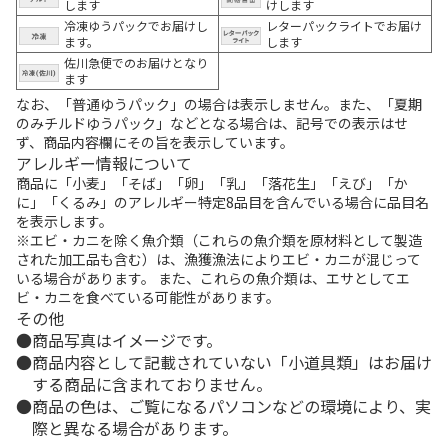
します
けします
冷凍ゆうパックでお届けし
レターパックライトでお届け
ます。
します
佐川急便でのお届けとなり
ます
なお、「普通ゆうパック」の場合は表示しません。また、「夏期
のみチルドゆうパック」などとなる場合は、記号での表示はせ
ず、商品内容欄にその旨を表示しています。
アレルギー情報について
商品に「小麦」「そば」「卵」「乳」「落花生」「えび」「か
に」「くるみ」のアレルギー特定8品目を含んでいる場合に品目名
を表示します。
※エビ・カニを除く魚介類（これらの魚介類を原材料として製造
された加工品も含む）は、漁獲漁法によりエビ・カニが混じって
いる場合があります。 また、これらの魚介類は、エサとしてエ
ビ・カニを食べている可能性があります。
その他
商品写真はイメージです。
商品内容として記載されていない「小道具類」はお届け
する商品に含まれておりません。
商品の色は、ご覧になるパソコンなどの環境により、実
際と異なる場合があります。