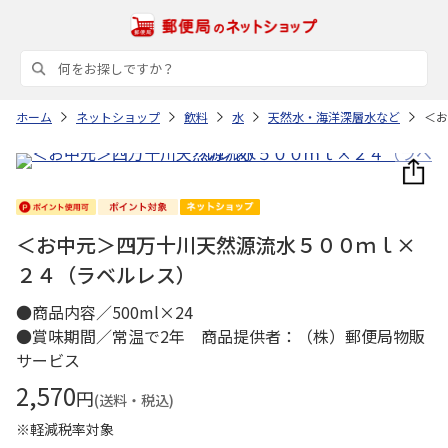
ホーム
ネットショップ
飲料
水
天然水・海洋深層水など
＜お
＜お中元＞四万十川天然源流水５００ｍｌ×
２４（ラベルレス）
●商品内容／500ml×24
●賞味期間／常温で2年 商品提供者：（株）郵便局物販
サービス
2,570
円
(送料・税込)
※軽減税率対象