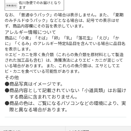
佐川急便でのお届けとなり
ます
なお、「普通ゆうパック」の場合は表示しません。また、「夏期
のみチルドゆうパック」などとなる場合は、記号での表示はせ
ず、商品内容欄にその旨を表示しています。
アレルギー情報について
商品に「小麦」「そば」「卵」「乳」「落花生」「えび」「か
に」「くるみ」のアレルギー特定8品目を含んでいる場合に品目名
を表示します。
※エビ・カニを除く魚介類（これらの魚介類を原材料として製造
された加工品も含む）は、漁獲漁法によりエビ・カニが混じって
いる場合があります。 また、これらの魚介類は、エサとしてエ
ビ・カニを食べている可能性があります。
その他
商品写真はイメージです。
商品内容として記載されていない「小道具類」はお届け
する商品に含まれておりません。
商品の色は、ご覧になるパソコンなどの環境により、実
際と異なる場合があります。