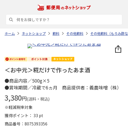
ホーム
ネットショップ
飲料
その他飲料
その他飲料（もろみ酢な
＜お中元＞糀だけで作ったあま酒
●商品内容／500g×5
●賞味期間／冷蔵で6ヵ月 商品提供者：義農味噌（株）
3,380
円
(送料・税込)
※軽減税率対象
獲得ポイント： 33 pt
商品番号
8075393356