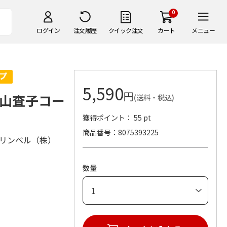
0
ログイン
注文履歴
クイック注文
カート
メニュー
5,590
円
山査子コー
(送料・税込)
獲得ポイント： 55 pt
商品番号
8075393225
：リンベル（株）
数量