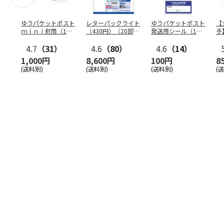
ゆうパケットポスト
レターパックライト
ゆうパケットポスト
【
ｍｉｎｉ封筒（1個
（430円）（20部セ
発送用シール（1個
手
（50枚）セット）
ット）
（20枚）セット）
ン
4.7
（31）
4.6
（80）
4.6
（14）
1,000円
8,600円
100円
8
(送料別)
(送料別)
(送料別)
(