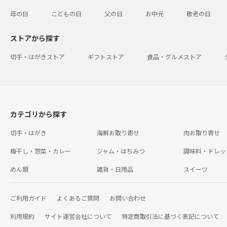
母の日
こどもの日
父の日
お中元
敬老の日
ストアから探す
切手・はがきストア
ギフトストア
食品・グルメストア
カテゴリから探す
切手・はがき
海鮮お取り寄せ
肉お取り寄せ
梅干し・惣菜・カレー
ジャム・はちみつ
調味料・ドレッ
めん類
雑貨・日用品
スイーツ
ご利用ガイド
よくあるご質問
お問い合わせ
利用規約
サイト運営会社について
特定商取引法に基づく表記について