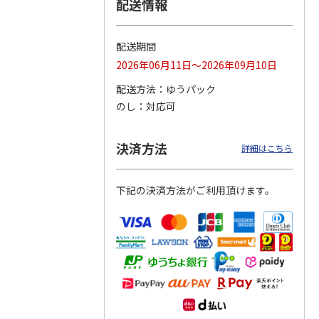
配送情報
つぶら
【グリーティング切
【グリーティング切
【のり式】110円普
ーズ
手】ハッピーグリー
手】グリーティング
通切手・千鳥（1シ
配送期間
ティング（110円）
（シンプル）（110
ート100枚）
2026年06月11日～2026年09月10日
1）
5.0
（2）
円
4.8
…
（11）
4.6
（7）
1,100円
5,500円
11,000円
配送方法
ゆうパック
(送料別)
(送料別)
(送料別)
のし
対応可
決済方法
詳細はこちら
下記の決済方法がご利用頂けます。