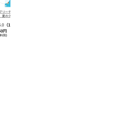
グリーティング切
【グリーティング切
レターパックプラス
＜お中元＞新
】夏のグリーティ
手】夏のグリーティ
（600円）（20部セ
なオールスタ
グ（85円）
ング（110円）
ット）
5.0
（10）
5.0
（17）
4.8
（24）
4.8
（19
50円
1,100円
12,000円
3,780円
送料別)
(送料別)
(送料別)
(送料・税込)