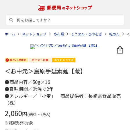
ホーム
ネットショップ
めん類
そうめん・ひやむぎ
乾めん
＜
＜お中元＞島原手延素麺【蔵】
●商品内容／50g×16
●賞味期間／常温で2年
●アレルギー／「小麦」 商品提供者：長崎県食品販売
（株）
2,060
円
(送料・税込)
※軽減税率対象