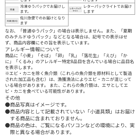
冷凍ゆうパックでお届けし
レターパックライトでお届け
ます。
します
佐川急便でのお届けとなり
ます
なお、「普通ゆうパック」の場合は表示しません。また、「夏期
のみチルドゆうパック」などとなる場合は、記号での表示はせ
ず、商品内容欄にその旨を表示しています。
アレルギー情報について
商品に「小麦」「そば」「卵」「乳」「落花生」「えび」「か
に」「くるみ」のアレルギー特定8品目を含んでいる場合に品目名
を表示します。
※エビ・カニを除く魚介類（これらの魚介類を原材料として製造
された加工品も含む）は、漁獲漁法によりエビ・カニが混じって
いる場合があります。 また、これらの魚介類は、エサとしてエ
ビ・カニを食べている可能性があります。
その他
商品写真はイメージです。
商品内容として記載されていない「小道具類」はお届け
する商品に含まれておりません。
商品の色は、ご覧になるパソコンなどの環境により、実
際と異なる場合があります。