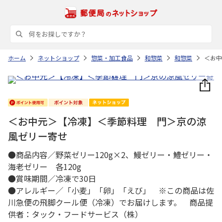
ホーム
ネットショップ
惣菜・加工食品
和惣菜
和惣菜
＜お中
＜お中元＞【冷凍】＜季節料理 門＞京の涼
風ゼリー寄せ
●商品内容／野菜ゼリー120g×2、鰻ゼリー・鱧ゼリー・
海老ゼリー 各120g
●賞味期間／冷凍で30日
●アレルギー／「小麦」「卵」「えび」 ※この商品は佐
川急便の飛脚クール便（冷凍）でお届けします。 商品提
供者：タック・フードサービス（株）