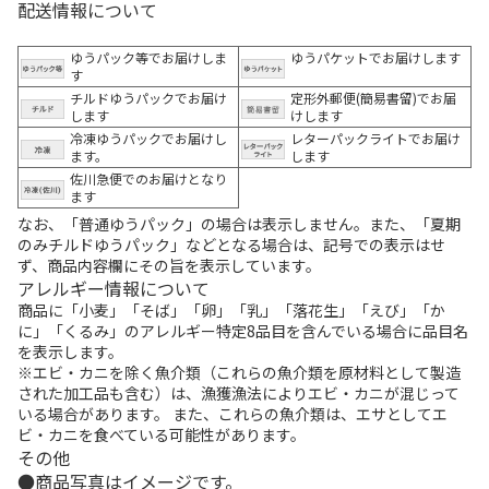
配送情報について
ゆうパック等でお届けしま
ゆうパケットでお届けします
す
チルドゆうパックでお届け
定形外郵便(簡易書留)でお届
します
けします
冷凍ゆうパックでお届けし
レターパックライトでお届け
ます。
します
佐川急便でのお届けとなり
ます
なお、「普通ゆうパック」の場合は表示しません。また、「夏期
のみチルドゆうパック」などとなる場合は、記号での表示はせ
ず、商品内容欄にその旨を表示しています。
アレルギー情報について
商品に「小麦」「そば」「卵」「乳」「落花生」「えび」「か
に」「くるみ」のアレルギー特定8品目を含んでいる場合に品目名
を表示します。
※エビ・カニを除く魚介類（これらの魚介類を原材料として製造
された加工品も含む）は、漁獲漁法によりエビ・カニが混じって
いる場合があります。 また、これらの魚介類は、エサとしてエ
ビ・カニを食べている可能性があります。
その他
商品写真はイメージです。