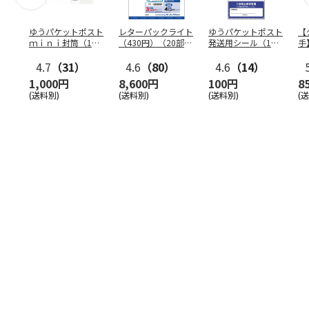
ゆうパケットポスト
レターパックライト
ゆうパケットポスト
【
ｍｉｎｉ封筒（1個
（430円）（20部セ
発送用シール（1個
手
（50枚）セット）
ット）
（20枚）セット）
ン
4.7
（31）
4.6
（80）
4.6
（14）
1,000円
8,600円
100円
8
(送料別)
(送料別)
(送料別)
(