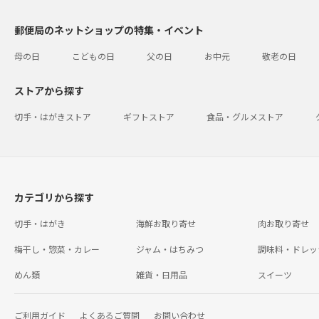
郵便局のネットショップの特集・イベント
母の日
こどもの日
父の日
お中元
敬老の日
ストアから探す
切手・はがきストア
ギフトストア
食品・グルメストア
カテゴリから探す
切手・はがき
海鮮お取り寄せ
肉お取り寄せ
梅干し・惣菜・カレー
ジャム・はちみつ
調味料・ドレッ
めん類
雑貨・日用品
スイーツ
ご利用ガイド
よくあるご質問
お問い合わせ