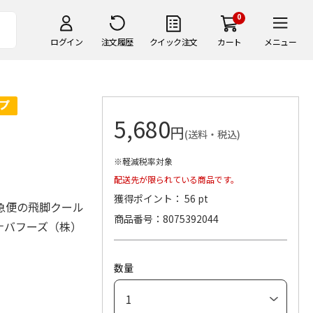
0
ログイン
注文履歴
クイック注文
カート
メニュー
5,680
円
(送料・税込)
※軽減税率対象
配送先が限られている商品です。
獲得ポイント： 56 pt
急便の飛脚クール
商品番号
8075392044
ナバフーズ（株）
数量