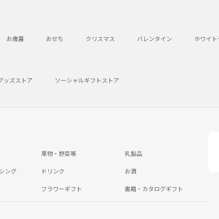
お歳暮
おせち
クリスマス
バレンタイン
ホワイト
グッズストア
ソーシャルギフトストア
果物・野菜等
乳製品
シング
ドリンク
お酒
フラワーギフト
書籍・カタログギフト