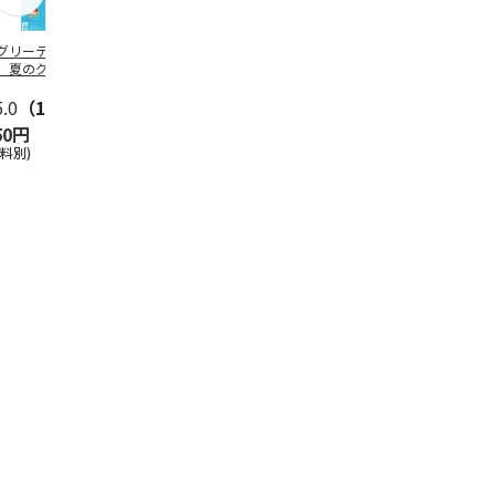
グリーティング切
【グリーティング切
レターパックプラス
＜お中元＞新
】夏のグリーティ
手】夏のグリーティ
（600円）（20部セ
なオールスタ
グ（85円）
ング（110円）
ット）
5.0
（10）
5.0
（17）
4.8
（24）
4.8
（19
50円
1,100円
12,000円
3,780円
送料別)
(送料別)
(送料別)
(送料・税込)