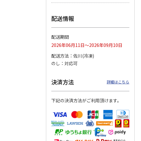
つぶら
【グリーティング切
【グリーティング切
【のり式】110円普
配送情報
ーズ
手】ハッピーグリー
手】グリーティング
通切手・千鳥（1シ
ティング（110円）
（シンプル）（110
ート100枚）
1）
5.0
（2）
円
4.8
…
（11）
4.6
（7）
配送期間
1,100円
5,500円
11,000円
(送料別)
(送料別)
(送料別)
2026年06月11日～2026年09月10日
配送方法
佐川(冷凍)
のし
対応可
決済方法
詳細はこちら
下記の決済方法がご利用頂けます。