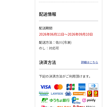
つぶら
【グリーティング切
【グリーティング切
【のり式】110円普
配送情報
ーズ
手】ハッピーグリー
手】グリーティング
通切手・千鳥（1シ
ティング（110円）
（シンプル）（110
ート100枚）
1）
5.0
（2）
円
4.8
…
（11）
4.6
（7）
配送期間
1,100円
5,500円
11,000円
(送料別)
(送料別)
(送料別)
2026年06月11日～2026年09月10日
配送方法
佐川(冷凍)
のし
対応可
決済方法
詳細はこちら
下記の決済方法がご利用頂けます。