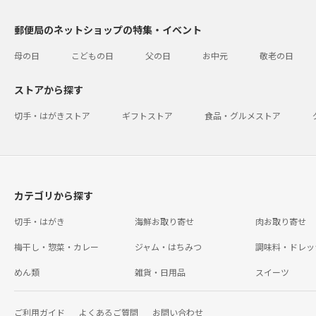
郵便局のネットショップの特集・イベント
母の日
こどもの日
父の日
お中元
敬老の日
ストアから探す
切手・はがきストア
ギフトストア
食品・グルメストア
カテゴリから探す
切手・はがき
海鮮お取り寄せ
肉お取り寄せ
梅干し・惣菜・カレー
ジャム・はちみつ
調味料・ドレッ
めん類
雑貨・日用品
スイーツ
ご利用ガイド
よくあるご質問
お問い合わせ