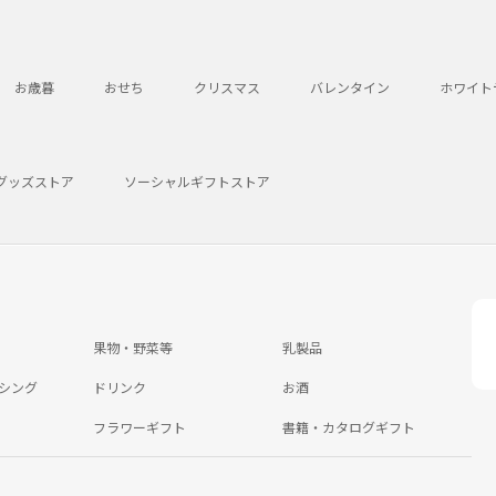
お歳暮
おせち
クリスマス
バレンタイン
ホワイト
グッズストア
ソーシャルギフトストア
果物・野菜等
乳製品
シング
ドリンク
お酒
フラワーギフト
書籍・カタログギフト