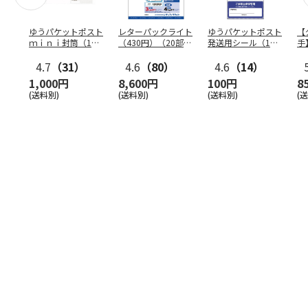
ゆうパケットポスト
レターパックライト
ゆうパケットポスト
【
ｍｉｎｉ封筒（1個
（430円）（20部セ
発送用シール（1個
手
（50枚）セット）
ット）
（20枚）セット）
ン
4.7
（31）
4.6
（80）
4.6
（14）
1,000円
8,600円
100円
8
(送料別)
(送料別)
(送料別)
(