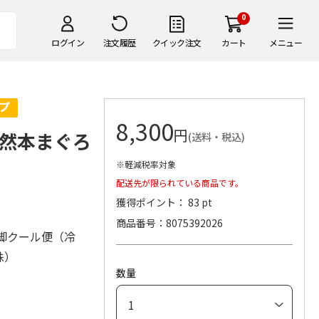
0
ログイン
注文履歴
クイック注文
カート
メニュー
8,300
円
然本まぐろ
(送料・税込)
※軽減税率対象
配送先が限られている商品です。
獲得ポイント： 83 pt
商品番号
8075392026
脚クール便（冷
株）
数量