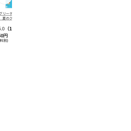
グリーティング切
【グリーティング切
レターパックプラス
＜お中元＞新
】夏のグリーティ
手】夏のグリーティ
（600円）（20部セ
なオールスタ
グ（85円）
ング（110円）
ット）
5.0
（10）
5.0
（17）
4.8
（24）
4.8
（19
50円
1,100円
12,000円
3,780円
送料別)
(送料別)
(送料別)
(送料・税込)