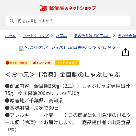
ホーム
ネットショップ
水産品
その他魚類『加工品』
その他魚類
＜お中元＞【冷凍】金目鯛のしゃぶしゃぶ
●商品内容／金目鯛250g（2皿）、しゃぶしゃぶ専用出汁
75g、ゆず醤油200ml、こねぎ30g
●原産地／千葉県、高知県
●賞味期間／冷凍で30日
●アレルギー／「小麦」 ※この商品は佐川急便の飛脚ク
ール便（冷凍）でお届けします。 商品提供者：山晃食品
（株）