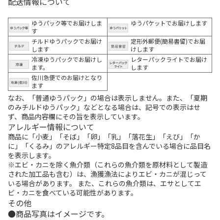
配送情報について
ゆうパック等でお届けしま
ゆうパケットでお届けします
す
チルドゆうパックでお届け
定形外郵便(簡易書留)でお届
します
けします
冷凍ゆうパックでお届けし
レターパックライトでお届け
ます。
します
佐川急便でのお届けとなり
ます
なお、「普通ゆうパック」の場合は表示しません。また、「夏期
のみチルドゆうパック」などとなる場合は、記号での表示はせ
ず、商品内容欄にその旨を表示しています。
アレルギー情報について
商品に「小麦」「そば」「卵」「乳」「落花生」「えび」「か
に」「くるみ」のアレルギー特定8品目を含んでいる場合に品目名
を表示します。
※エビ・カニを除く魚介類（これらの魚介類を原材料として製造
された加工品も含む）は、漁獲漁法によりエビ・カニが混じって
いる場合があります。 また、これらの魚介類は、エサとしてエ
ビ・カニを食べている可能性があります。
その他
商品写真はイメージです。