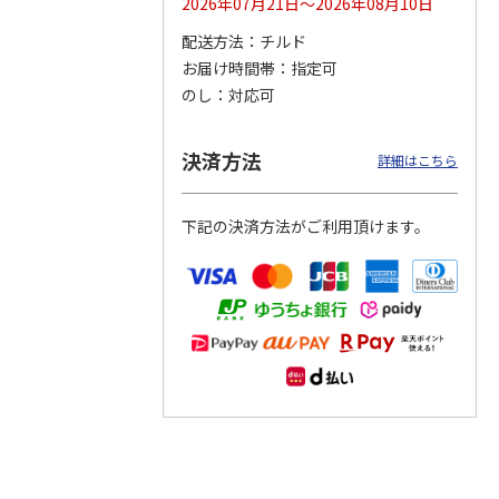
2026年07月21日～2026年08月10日
配送方法
チルド
つぶら
【グリーティング切
【グリーティング切
【のり式】110円普
お届け時間帯
指定可
ーズ
手】ハッピーグリー
手】グリーティング
通切手・千鳥（1シ
ティング（110円）
（シンプル）（110
ート100枚）
のし
対応可
1）
5.0
（2）
円
4.8
…
（11）
4.6
（7）
1,100円
5,500円
11,000円
(送料別)
(送料別)
(送料別)
決済方法
詳細はこちら
下記の決済方法がご利用頂けます。