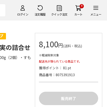
0
ログイン
注文履歴
クイック注文
カート
メニュー
8,100
円
実の詰合せ
(送料・税込)
※軽減税率対象
00g（2個）・すも
配送先が限られている商品です。
獲得ポイント： 81 pt
商品番号
8075391913