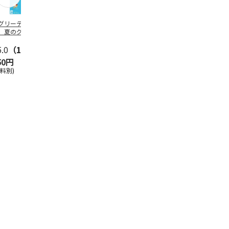
グリーティング切
【グリーティング切
レターパックプラス
＜お中元＞新
】夏のグリーティ
手】夏のグリーティ
（600円）（20部セ
なオールスタ
グ（85円）
ング（110円）
ット）
5.0
（10）
5.0
（17）
4.8
（24）
4.8
（19
50円
1,100円
12,000円
3,780円
送料別)
(送料別)
(送料別)
(送料・税込)