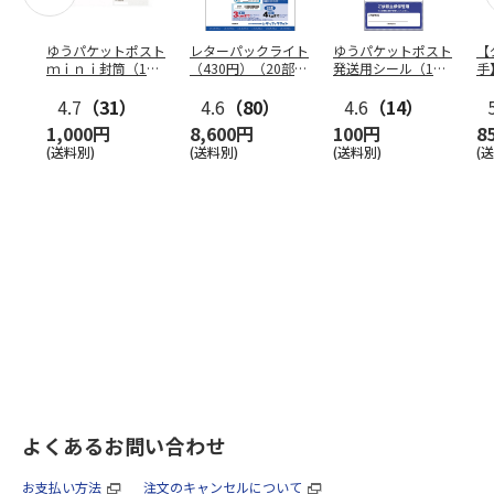
ゆうパケットポスト
レターパックライト
ゆうパケットポスト
【
ｍｉｎｉ封筒（1個
（430円）（20部セ
発送用シール（1個
手
（50枚）セット）
ット）
（20枚）セット）
ン
4.7
（31）
4.6
（80）
4.6
（14）
1,000円
8,600円
100円
8
(送料別)
(送料別)
(送料別)
(
よくあるお問い合わせ
お支払い方法
注文のキャンセルについて