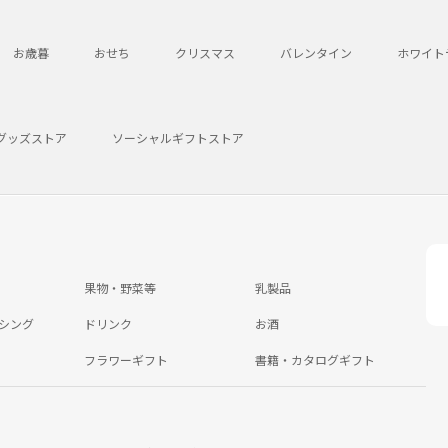
お歳暮
おせち
クリスマス
バレンタイン
ホワイト
グッズストア
ソーシャルギフトストア
果物・野菜等
乳製品
シング
ドリンク
お酒
フラワーギフト
書籍・カタログギフト