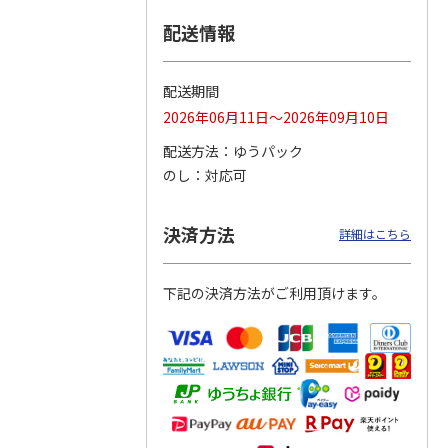
配送情報
つぶら
【グリーティング切
【グリーティング切
【のり式】110円普
ーズ
手】ハッピーグリー
手】グリーティング
通切手・千鳥（1シ
ティング（110円）
（シンプル）（110
ート100枚）
配送期間
1）
5.0
（2）
円
4.8
…
（11）
4.6
（7）
2026年06月11日～2026年09月10日
1,100円
5,500円
11,000円
(送料別)
(送料別)
(送料別)
配送方法
ゆうパック
のし
対応可
決済方法
詳細はこちら
下記の決済方法がご利用頂けます。