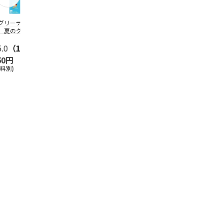
グリーティング切
【グリーティング切
レターパックプラス
＜お中元＞新
】夏のグリーティ
手】夏のグリーティ
（600円）（20部セ
なオールスタ
グ（85円）
ング（110円）
ット）
5.0
（10）
5.0
（17）
4.8
（24）
4.8
（19
50円
1,100円
12,000円
3,780円
送料別)
(送料別)
(送料別)
(送料・税込)