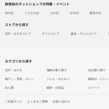
郵便局のネットショップの特集・イベント
母の日
こどもの日
父の日
お中元
敬老の日
ストアから探す
切手・はがきストア
ギフトストア
食品・グルメストア
カテゴリから探す
切手・はがき
海鮮お取り寄せ
肉お取り寄せ
梅干し・惣菜・カレー
ジャム・はちみつ
調味料・ドレッ
めん類
雑貨・日用品
スイーツ
ご利用ガイド
よくあるご質問
お問い合わせ