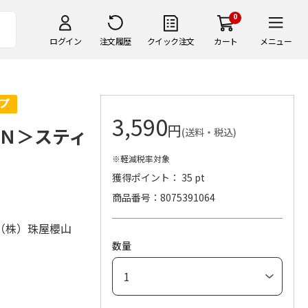
0
ログイン
注文履歴
クイック注文
カート
メニュー
3,590
円
Ｎ＞スティ
(送料・税込)
※軽減税率対象
獲得ポイント： 35 pt
商品番号
8075391064
（株）珠屋櫻山
数量