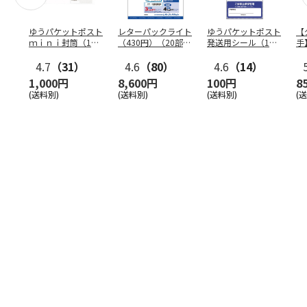
ゆうパケットポスト
レターパックライト
ゆうパケットポスト
【
ｍｉｎｉ封筒（1個
（430円）（20部セ
発送用シール（1個
手
（50枚）セット）
ット）
（20枚）セット）
ン
4.7
（31）
4.6
（80）
4.6
（14）
1,000円
8,600円
100円
8
(送料別)
(送料別)
(送料別)
(