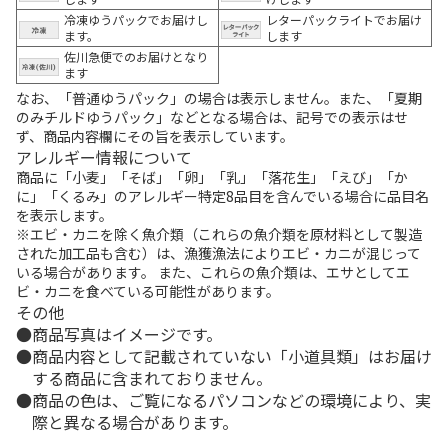
冷凍ゆうパックでお届けし
レターパックライトでお届け
ます。
します
佐川急便でのお届けとなり
ます
なお、「普通ゆうパック」の場合は表示しません。また、「夏期
のみチルドゆうパック」などとなる場合は、記号での表示はせ
ず、商品内容欄にその旨を表示しています。
アレルギー情報について
商品に「小麦」「そば」「卵」「乳」「落花生」「えび」「か
に」「くるみ」のアレルギー特定8品目を含んでいる場合に品目名
を表示します。
※エビ・カニを除く魚介類（これらの魚介類を原材料として製造
された加工品も含む）は、漁獲漁法によりエビ・カニが混じって
いる場合があります。 また、これらの魚介類は、エサとしてエ
ビ・カニを食べている可能性があります。
その他
商品写真はイメージです。
商品内容として記載されていない「小道具類」はお届け
する商品に含まれておりません。
商品の色は、ご覧になるパソコンなどの環境により、実
際と異なる場合があります。