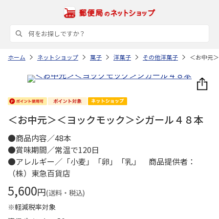
ホーム
ネットショップ
菓子
洋菓子
その他洋菓子
＜お中元＞
＜お中元＞＜ヨックモック＞シガール４８本
●商品内容／48本
●賞味期間／常温で120日
●アレルギー／「小麦」「卵」「乳」 商品提供者：
（株）東急百貨店
5,600
円
(送料・税込)
※軽減税率対象