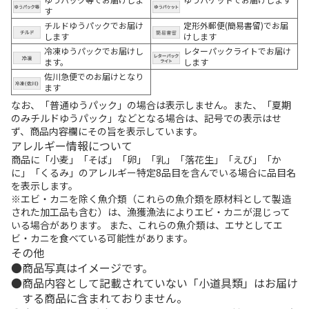
す
チルドゆうパックでお届け
定形外郵便(簡易書留)でお届
します
けします
冷凍ゆうパックでお届けし
レターパックライトでお届け
ます。
します
佐川急便でのお届けとなり
ます
なお、「普通ゆうパック」の場合は表示しません。また、「夏期
のみチルドゆうパック」などとなる場合は、記号での表示はせ
ず、商品内容欄にその旨を表示しています。
アレルギー情報について
商品に「小麦」「そば」「卵」「乳」「落花生」「えび」「か
に」「くるみ」のアレルギー特定8品目を含んでいる場合に品目名
を表示します。
※エビ・カニを除く魚介類（これらの魚介類を原材料として製造
された加工品も含む）は、漁獲漁法によりエビ・カニが混じって
いる場合があります。 また、これらの魚介類は、エサとしてエ
ビ・カニを食べている可能性があります。
その他
商品写真はイメージです。
商品内容として記載されていない「小道具類」はお届け
する商品に含まれておりません。