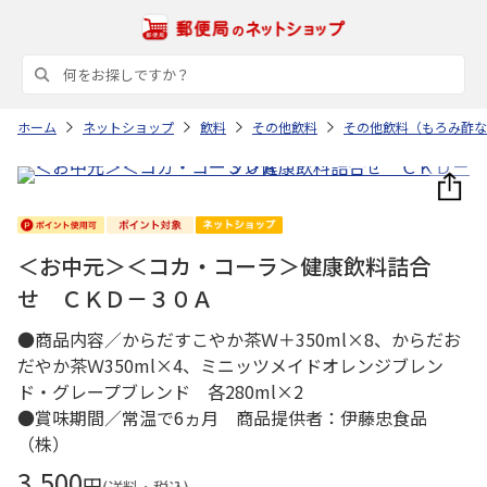
ホーム
ネットショップ
飲料
その他飲料
その他飲料（もろみ酢な
＜お中元＞＜コカ・コーラ＞健康飲料詰合
せ ＣＫＤ－３０Ａ
●商品内容／からだすこやか茶Ｗ＋350ml×8、からだお
だやか茶Ｗ350ml×4、ミニッツメイドオレンジブレン
ド・グレープブレンド 各280ml×2
●賞味期間／常温で6ヵ月 商品提供者：伊藤忠食品
（株）
3,500
円