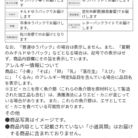
す
チルドゆうパックでお届け
定形外郵便(簡易書留)でお届
します
けします
冷凍ゆうパックでお届けし
レターパックライトでお届け
ます。
します
佐川急便でのお届けとなり
ます
なお、「普通ゆうパック」の場合は表示しません。また、「夏期
のみチルドゆうパック」などとなる場合は、記号での表示はせ
ず、商品内容欄にその旨を表示しています。
アレルギー情報について
商品に「小麦」「そば」「卵」「乳」「落花生」「えび」「か
に」「くるみ」のアレルギー特定8品目を含んでいる場合に品目名
を表示します。
※エビ・カニを除く魚介類（これらの魚介類を原材料として製造
された加工品も含む）は、漁獲漁法によりエビ・カニが混じって
いる場合があります。 また、これらの魚介類は、エサとしてエ
ビ・カニを食べている可能性があります。
その他
商品写真はイメージです。
商品内容として記載されていない「小道具類」はお届け
する商品に含まれておりません。