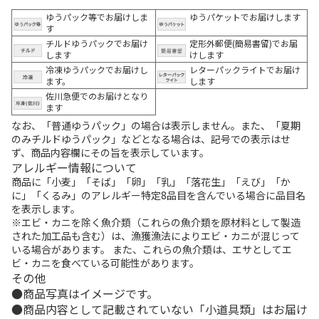
ゆうパック等でお届けしま
ゆうパケットでお届けします
す
チルドゆうパックでお届け
定形外郵便(簡易書留)でお届
します
けします
冷凍ゆうパックでお届けし
レターパックライトでお届け
ます。
します
佐川急便でのお届けとなり
ます
なお、「普通ゆうパック」の場合は表示しません。また、「夏期
のみチルドゆうパック」などとなる場合は、記号での表示はせ
ず、商品内容欄にその旨を表示しています。
アレルギー情報について
商品に「小麦」「そば」「卵」「乳」「落花生」「えび」「か
に」「くるみ」のアレルギー特定8品目を含んでいる場合に品目名
を表示します。
※エビ・カニを除く魚介類（これらの魚介類を原材料として製造
された加工品も含む）は、漁獲漁法によりエビ・カニが混じって
いる場合があります。 また、これらの魚介類は、エサとしてエ
ビ・カニを食べている可能性があります。
その他
商品写真はイメージです。
商品内容として記載されていない「小道具類」はお届け