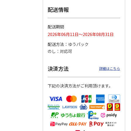
配送情報
つぶら
【グリーティング切
【グリーティング切
【のり式】110円普
ーズ
手】ハッピーグリー
手】グリーティング
通切手・千鳥（1シ
ティング（110円）
（シンプル）（110
ート100枚）
配送期間
1）
5.0
（2）
円
4.8
…
（11）
4.6
（7）
2026年06月11日～2026年08月31日
1,100円
5,500円
11,000円
(送料別)
(送料別)
(送料別)
配送方法
ゆうパック
のし
対応可
決済方法
詳細はこちら
下記の決済方法がご利用頂けます。