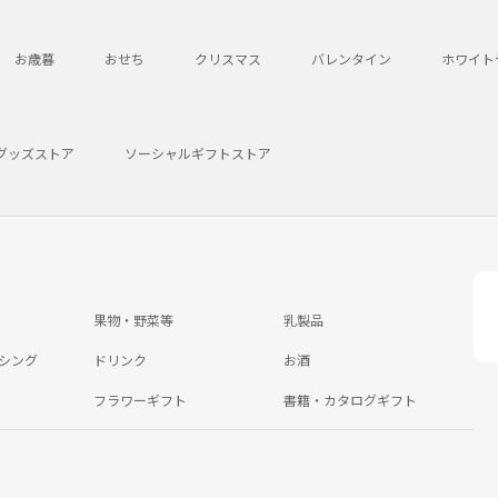
お歳暮
おせち
クリスマス
バレンタイン
ホワイト
グッズストア
ソーシャルギフトストア
果物・野菜等
乳製品
シング
ドリンク
お酒
フラワーギフト
書籍・カタログギフト