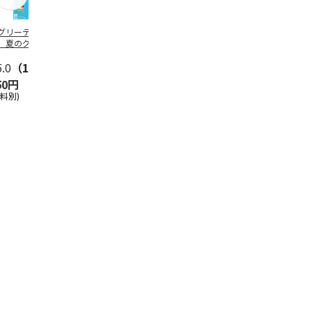
グリーティング切
【グリーティング切
レターパックプラス
＜お中元＞新
】夏のグリーティ
手】夏のグリーティ
（600円）（20部セ
なオールスタ
グ（85円）
ング（110円）
ット）
5.0
（10）
5.0
（17）
4.8
（24）
4.8
（19
50円
1,100円
12,000円
3,780円
送料別)
(送料別)
(送料別)
(送料・税込)