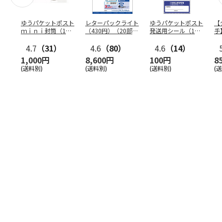
ゆうパケットポスト
レターパックライト
ゆうパケットポスト
【
ｍｉｎｉ封筒（1個
（430円）（20部セ
発送用シール（1個
手
（50枚）セット）
ット）
（20枚）セット）
ン
4.7
（31）
4.6
（80）
4.6
（14）
1,000円
8,600円
100円
8
(送料別)
(送料別)
(送料別)
(