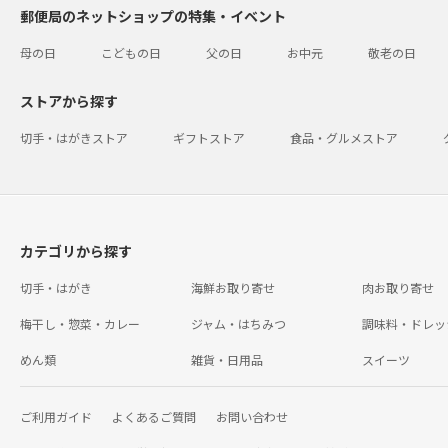
郵便局のネットショップの特集・イベント
母の日
こどもの日
父の日
お中元
敬老の日
ストアから探す
切手・はがきストア
ギフトストア
食品・グルメストア
カテゴリから探す
切手・はがき
海鮮お取り寄せ
肉お取り寄せ
梅干し・惣菜・カレー
ジャム・はちみつ
調味料・ドレッ
めん類
雑貨・日用品
スイーツ
ご利用ガイド
よくあるご質問
お問い合わせ