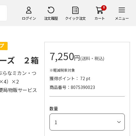
0
ログイン
注文履歴
クイック注文
カート
メニュー
7,250
円
ーズ ２箱
(送料・税込)
※軽減税率対象
ぶらなミカン・つ
獲得ポイント： 72 pt
g×4）×2
商品番号
8075390023
便局物販サービス
数量