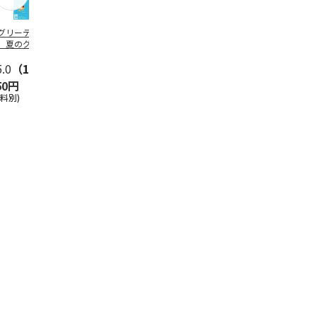
グリーティング切
【グリーティング切
レターパックプラス
＜お中元＞新
】夏のグリーティ
手】夏のグリーティ
（600円）（20部セ
なオールスタ
グ（85円）
ング（110円）
ット）
5.0
（10）
5.0
（17）
4.8
（24）
4.8
（19
50円
1,100円
12,000円
3,780円
送料別)
(送料別)
(送料別)
(送料・税込)