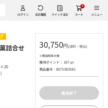
0
ログイン
注文履歴
クイック注文
カート
メニュー
30,750
円
涼菓詰合せ
(送料・税込)
※軽減税率対象
獲得ポイント： 307 pt
）×20
商品番号
8075383583
株）