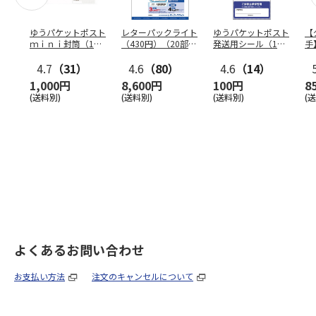
ゆうパケットポスト
レターパックライト
ゆうパケットポスト
【
ｍｉｎｉ封筒（1個
（430円）（20部セ
発送用シール（1個
手
（50枚）セット）
ット）
（20枚）セット）
ン
4.7
（31）
4.6
（80）
4.6
（14）
1,000円
8,600円
100円
8
(送料別)
(送料別)
(送料別)
(
よくあるお問い合わせ
お支払い方法
注文のキャンセルについて