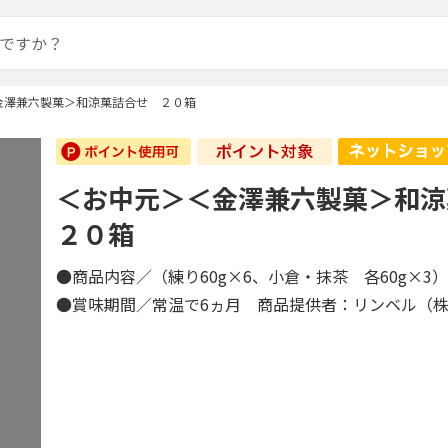
金澤兼六製菓＞和涼菓詰合せ ２０箱
＜お中元＞＜金澤兼六製菓＞和
２０箱
●商品内容／（練り60g×6、小倉・抹茶 各60g×3
●賞味期間／常温で6ヵ月 商品提供者：リンベル（