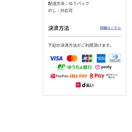
配送方法
ゆうパック
のし
対応可
つぶら
【グリーティング切
【グリーティング切
【のり式】110円普
ーズ
手】ハッピーグリー
手】グリーティング
通切手・千鳥（1シ
ティング（110円）
（シンプル）（110
ート100枚）
決済方法
詳細はこちら
1）
5.0
（2）
円
4.8
…
（11）
4.6
（7）
1,100円
5,500円
11,000円
(送料別)
(送料別)
(送料別)
下記の決済方法がご利用頂けます。