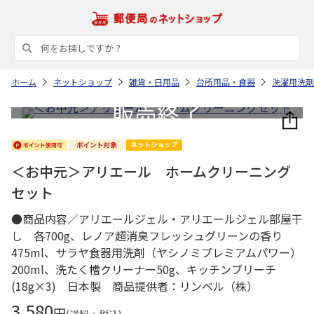
ホーム
ネットショップ
雑貨・日用品
台所用品・食器
洗濯用洗剤
＜お中元＞アリエール ホームクリーニング
セット
●商品内容／アリエールジェル・アリエールジェル部屋干
し 各700g、レノア超消臭フレッシュグリーンの香り
475ml、サラヤ食器用洗剤（ヤシノミプレミアムパワー）
200ml、洗たく槽クリーナー50g、キッチンブリーチ
(18g×3) 日本製 商品提供者：リンベル（株）
3,580
円